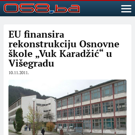
EU finаnsirа
rekonstrukciju Osnovne
škole „Vuk Kаrаdžić“ u
Višegrаdu
10.11.2011.