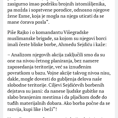
zasigurno imao podršku brojnih istomišljenika,
pa možda i sopstvene porodice, odnosno njegove
žene Esme, koja je mogla na njega uticati da se
mane ćorava posla“.
Piše Rajko i o komandantu Višegradske
muslimanske brigade, sa kojom su njegovi borci
imali česte bliske borbe, Ahmedu Sejdiću i kaže:
– Analizom njegovih akcija zaključili smo da su
one na nivou četnog planiranja, bez namere
zaposedanja teritorije, već sa iznuđenim
povratkom u bazu. Vojne akcije takvog nivoa nisu,
dakle, mogle dovesti do gubljenja delova naše
slobodne teritorije. Ciljevi Sejdićevih borbenih
dejstava su jasni: da nanese ljudske gubitke na
slabo branjenim mestima i da pljačkom dođe do
tuđih materijalnih dobara. Ako borba počne da se
razvija, kupi like i beži“!