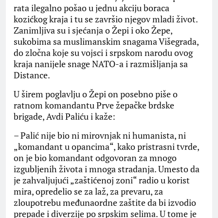
rata ilegalno pošao u jednu akciju boraca
kozićkog kraja i tu se završio njegov mladi život.
Zanimljiva su i sjećanja o Žepi i oko Žepe,
sukobima sa muslimanskim snagama Višegrada,
do zločna koje su vojsci i srpskom narodu ovog
kraja nanijele snage NATO-a i razmišljanja sa
Distance.
U širem poglavlju o Žepi on posebno piše o
ratnom komandantu Prve žepačke brdske
brigade, Avdi Paliću i kaže:
– Palić nije bio ni mirovnjak ni humanista, ni
„komandant u opancima“, kako pristrasni tvrde,
on je bio komandant odgovoran za mnogo
izgubljenih života i mnoga stradanja. Umesto da
je zahvaljujući „zaštićenoj zoni“ radio u korist
mira, opredelio se za laž, za prevaru, za
zloupotrebu međunaordne zaštite da bi izvodio
prepade i diverzije po srpskim selima. U tome je