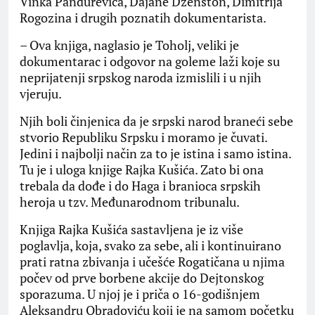
Vinka Pandurevića, Dajane Dženston, Dimitrija
Rogozina i drugih poznatih dokumentarista.
– Ova knjiga, naglasio je Toholj, veliki je
dokumentarac i odgovor na goleme laži koje su
neprijatenji srpskog naroda izmislili i u njih
vjeruju.
Njih boli činjenica da je srpski narod braneći sebe
stvorio Republiku Srpsku i moramo je čuvati.
Jedini i najbolji način za to je istina i samo istina.
Tu je i uloga knjige Rajka Kušića. Zato bi ona
trebala da dođe i do Haga i branioca srpskih
heroja u tzv. Međunarodnom tribunalu.
Knjiga Rajka Kušića sastavljena je iz više
poglavlja, koja, svako za sebe, ali i kontinuirano
prati ratna zbivanja i učešće Rogatičana u njima
počev od prve borbene akcije do Dejtonskog
sporazuma. U njoj je i priča o 16-godišnjem
Aleksandru Obradoviću koji je na samom početku