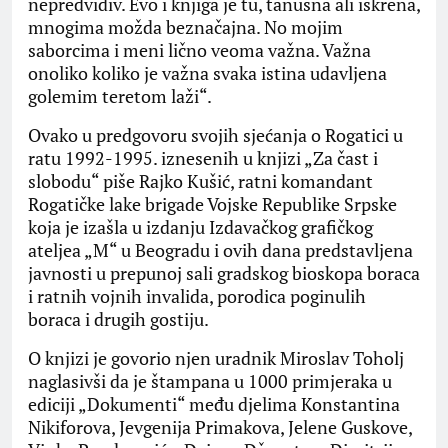
nepredvidiv. Evo i knjiga je tu, tanušna ali iskrena,
mnogima možda beznačajna. No mojim
saborcima i meni lično veoma važna. Važna
onoliko koliko je važna svaka istina udavljena
golemim teretom laži“.
Ovako u predgovoru svojih sjećanja o Rogatici u
ratu 1992-1995. iznesenih u knjizi „Za čast i
slobodu“ piše Rajko Kušić, ratni komandant
Rogatičke lake brigade Vojske Republike Srpske
koja je izašla u izdanju Izdavačkog grafičkog
ateljea „M“ u Beogradu i ovih dana predstavljena
javnosti u prepunoj sali gradskog bioskopa boraca
i ratnih vojnih invalida, porodica poginulih
boraca i drugih gostiju.
O knjizi je govorio njen uradnik Miroslav Toholj
naglasivši da je štampana u 1000 primjeraka u
ediciji „Dokumenti“ među djelima Konstantina
Nikiforova, Jevgenija Primakova, Jelene Guskove,