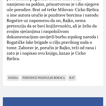
namjenio na poklon, prisustvovao je i dio njegove
uže porodice. Brat od tetke Milovan-Cicko Bjelica
u ime autora uručio je pozdrave borcima i narodu
Rogatice uz napomenu da on, Rajko, nema
pretenziju da se bavi književnošću, ali je želio da
svojim sjećanjima i raspoloživom
dokumentacijom osvijetli borbu srpskog naroda i
Rogatičke lake brigade u cilju pravilnog suda o
tome. Zaborav je, poručio je Rajko, teži od rana i
zato je i napisao ovu knjigu, kazao je Cicko
Bjelica.
KNJIGA
PORODICE POGINULIH BORACA
RAT