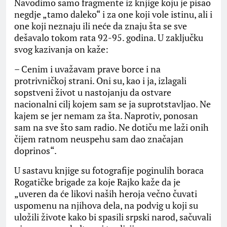
Navodimo samo fragmente iz knjige koju je pisao
negdje „tamo daleko“ i za one koji vole istinu, ali i
one koji neznaju ili neće da znaju šta se sve
dešavalo tokom rata 92-95. godina. U zaključku
svog kazivanja on kaže:
– Cenim i uvažavam prave borce i na
protrivničkoj strani. Oni su, kao i ja, izlagali
sopstveni život u nastojanju da ostvare
nacionalni cilj kojem sam se ja suprotstavljao. Ne
kajem se jer nemam za šta. Naprotiv, ponosan
sam na sve što sam radio. Ne dotiču me laži onih
čijem ratnom neuspehu sam dao značajan
doprinos“.
U sastavu knjige su fotografije poginulih boraca
Rogatičke brigade za koje Rajko kaže da je
„uveren da će likovi naših heroja večno čuvati
uspomenu na njihova dela, na podvig u koji su
uložili živote kako bi spasili srpski narod, sačuvali