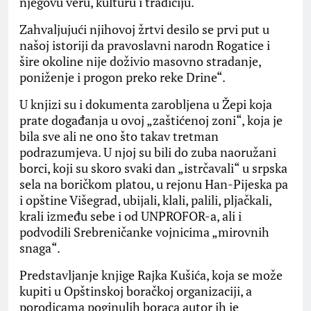
njegovu veru, kulturu i tradiciju.
Zahvaljujući njihovoj žrtvi desilo se prvi put u
našoj istoriji da pravoslavni narodn Rogatice i
šire okoline nije doživio masovno stradanje,
poniženje i progon preko reke Drine“.
U knjizi su i dokumenta zarobljena u Žepi koja
prate događanja u ovoj „zaštićenoj zoni“, koja je
bila sve ali ne ono što takav tretman
podrazumjeva. U njoj su bili do zuba naoružani
borci, koji su skoro svaki dan „istrčavali“ u srpska
sela na boričkom platou, u rejonu Han-Pijeska pa
i opštine Višegrad, ubijali, klali, palili, pljačkali,
krali između sebe i od UNPROFOR-a, ali i
podvodili Srebreničanke vojnicima „mirovnih
snaga“.
Predstavljanje knjige Rajka Kušića, koja se može
kupiti u Opštinskoj boračkoj organizaciji, a
porodicama poginulih boraca autor ih je