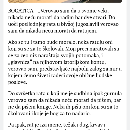
ROGATICA – „Verovao sam da u svome veku
nikada neću morati da radim bar dve stvari. Do
uoči posljednjeg rata u bivšoj Jugoslaviji verovao
sam da nikada neću morati da ratujem.
Ako se tu i tamo bude moralo, neka ratuju oni
koji su se za to školovali. Moji preci naratovali su
se za ceo niz naraštaja svojih potomaka, i
„glavnica“ na njihovom istorijskom kontu,
verovao sam, predstavljaće najbolji zalog za mir u
kojem ćemo živeti radeći svoje obične ljudske
poslove.
Do svršetka rata u koji me je sudbina ipak gurnula
verovao sam da nikada neću morati da pišem, bar
ne da pišem knjige. Neka ih pišu oni koji su za to
školovani i koje je bog za to nadario.
Pa ipak, rat je iza mene, težak i dug, krvav i