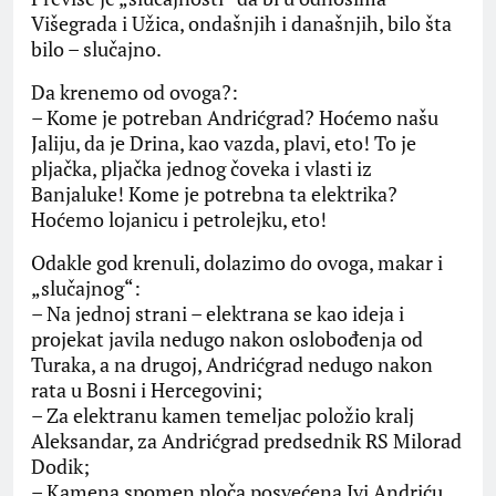
Višegrada i Užica, ondašnjih i današnjih, bilo šta
bilo – slučajno.
Da krenemo od ovoga?:
– Kome je potreban Andrićgrad? Hoćemo našu
Jaliju, da je Drina, kao vazda, plavi, eto! To je
pljačka, pljačka jednog čoveka i vlasti iz
Banjaluke! Kome je potrebna ta elektrika?
Hoćemo lojanicu i petrolejku, eto!
Odakle god krenuli, dolazimo do ovoga, makar i
„slučajnog“:
– Na jednoj strani – elektrana se kao ideja i
projekat javila nedugo nakon oslobođenja od
Turaka, a na drugoj, Andrićgrad nedugo nakon
rata u Bosni i Hercegovini;
– Za elektranu kamen temeljac položio kralj
Aleksandar, za Andrićgrad predsednik RS Milorad
Dodik;
– Kamena spomen ploča posvećena Ivi Andriću