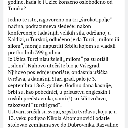
godine, kada je i Užice konačno oslobođeno od
Turaka?
Jedno te isto, izgovoreno na tri „širokotipolje“
načina, podrazumeva sledeće: nakon
konferencije tadašnjih velikih sila, održanoj u
Kaldizi, u Turskoj, odlučeno je da Turci, „milom ili
silom“, moraju napustiti Srbiju kojom su vladali
prethodnih 399 godina.
Iz Užica Turci nisu želeli „milom“ pa su otišli
„silom“. Njihovo utočište bio je Višegrad.
Njihovo poslednje uporište, ondašnja užička
tvrđava, a današnji Stari grad, palo je 3.
septembra 1862. godine. Godinu dana kasnije,
Srbi su, kao pobednici, u prisustvu engleskih i
ruskih predstavnika, sami (!) srušili tvrđavu,
takozvani “turski grad“.
Ustvari, srušili su svoju, srpsku tvrđavu, koju je u
13. veku podigao Nikola Altomanović i odatle
stolovao zemljama sve do Dubrovnika. Razvaline