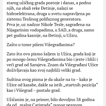
starog užičkog grada postoje i danas, a podno
njih, na obali reke Đetinje, nalazi se
hidroelektrana, druga u svetu napravljena po
sistemu Teslinog polifaznog generatora.
Prva je, uz nadzor Nikole Tesle, sagrađena na
Nijagarinim vodopadima, u SAD, a druga, samo
pet godina kasnije, na Đetinji, u Užicu.
Zašto o tome pišem Višegrađanima?
Zato što ovo pismo šaljem iz Užica, grada koji je
po mnogo čemu Višegrađanima bio i jeste i bliži i
veći grad od Sarajeva. Znam da Višegrađani Užice
doživljavaju kao svoj najbliži veliki grad.
Suština ovog pisma je da ukaže na to – kako je
Užice od kasabe, dakle sa istih „startnih pozicija“
kao i Višegrad – postalo grad.
Užičanim je, na primer, bilo dovoljno 38 godina
da od „malog Carigrada“ punog pesmom