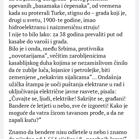
opevanih „basamaka i ćepenaka“, od vremena
kada su proterali Turke, stignu do – grada koji je,
drugi u svetu, 1900-te godine, imao
hidroelektranu i naizmeničnu struju!
I nije to bilo lako: za 38 godina prevaliti put od
kasabe do varoši i grada.
Bilo je i onda, među Srbima, protivnika
„novotarijama“, večitim zarobljenicima
kasablijskog duha kojima se nezamislivom činilo
da će zublje luča, lojanice i petrolejke, biti
zemenjene „nekakvim sijalicama“… Ondašnja
užička štampa je uoči puštanja elektrane u rad i
uključivanja električne javne rasvete, pisala:
„Čuvajte se, ljudi, elektrike! Sakrijte se, građani!
Bandere će letjeti u nebo, sve će izgoreti! Kako je
moguće da vatra žicom tavanom prođe, a da ne
zapali kuću?“
Znamo da bendere nisu odletele u nebo i znamo
da nijedna od 1.554 sijalice i 8 „posebnih lampi“