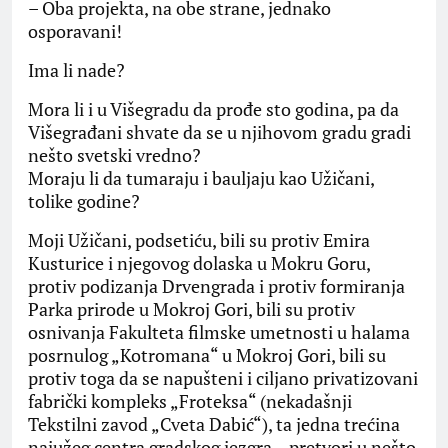
– Oba projekta, na obe strane, jednako
osporavani!
Ima li nade?
Mora li i u Višegradu da prođe sto godina, pa da
Višegrađani shvate da se u njihovom gradu gradi
nešto svetski vredno?
Moraju li da tumaraju i bauljaju kao Užičani,
tolike godine?
Moji Užičani, podsetiću, bili su protiv Emira
Kusturice i njegovog dolaska u Mokru Goru,
protiv podizanja Drvengrada i protiv formiranja
Parka prirode u Mokroj Gori, bili su protiv
osnivanja Fakulteta filmske umetnosti u halama
posrnulog „Kotromana“ u Mokroj Gori, bili su
protiv toga da se napušteni i ciljano privatizovani
fabrički kompleks „Froteksa“ (nekadašnji
Tekstilni zavod „Cveta Dabić“), ta jedna trećina
najužeg centra gradskog jezgra – pretvori u nešto