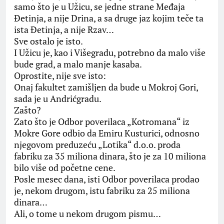
samo što je u Užicu, se jedne strane Međaja
Đetinja, a nije Drina, a sa druge jaz kojim teče ta
ista Đetinja, a nije Rzav…
Sve ostalo je isto.
I Užicu je, kao i Višegradu, potrebno da malo više
bude grad, a malo manje kasaba.
Oprostite, nije sve isto:
Onaj fakultet zamišljen da bude u Mokroj Gori,
sada je u Andrićgradu.
Zašto?
Zato što je Odbor poverilaca „Kotromana“ iz
Mokre Gore odbio da Emiru Kusturici, odnosno
njegovom preduzeću „Lotika“ d.o.o. proda
fabriku za 35 miliona dinara, što je za 10 miliona
bilo više od početne cene.
Posle mesec dana, isti Odbor poverilaca prodao
je, nekom drugom, istu fabriku za 25 miliona
dinara…
Ali, o tome u nekom drugom pismu…