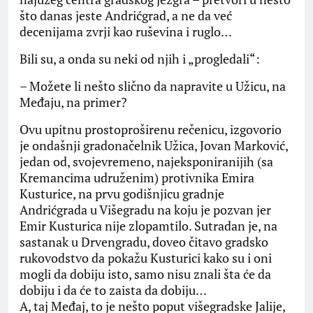
što danas jeste Andrićgrad, a ne da već
decenijama zvrji kao ruševina i ruglo…
Bili su, a onda su neki od njih i „progledali“:
– Možete li nešto slično da napravite u Užicu, na
Međaju, na primer?
Ovu upitnu prostoproširenu rečenicu, izgovorio
je ondašnji gradonačelnik Užica, Jovan Marković,
jedan od, svojevremeno, najeksponiranijih (sa
Kremancima udruženim) protivnika Emira
Kusturice, na prvu godišnjicu gradnje
Andrićgrada u Višegradu na koju je pozvan jer
Emir Kusturica nije zlopamtilo. Sutradan je, na
sastanak u Drvengradu, doveo čitavo gradsko
rukovodstvo da pokažu Kusturici kako su i oni
mogli da dobiju isto, samo nisu znali šta će da
dobiju i da će to zaista da dobiju…
A, taj Međaj, to je nešto poput višegradske Jalije,