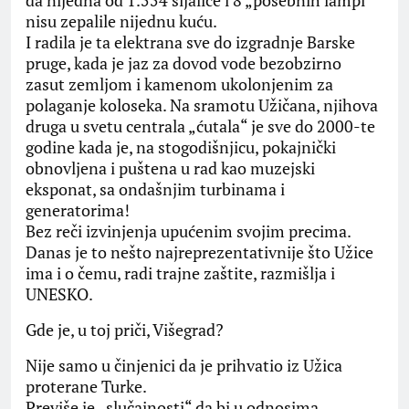
nisu zepalile nijednu kuću.
I radila je ta elektrana sve do izgradnje Barske
pruge, kada je jaz za dovod vode bezobzirno
zasut zemljom i kamenom ukolonjenim za
polaganje koloseka. Na sramotu Užičana, njihova
druga u svetu centrala „ćutala“ je sve do 2000-te
godine kada je, na stogodišnjicu, pokajnički
obnovljena i puštena u rad kao muzejski
eksponat, sa ondašnjim turbinama i
generatorima!
Bez reči izvinjenja upućenim svojim precima.
Danas je to nešto najreprezentativnije što Užice
ima i o čemu, radi trajne zaštite, razmišlja i
UNESKO.
Gde je, u toj priči, Višegrad?
Nije samo u činjenici da je prihvatio iz Užica
proterane Turke.
Previše je „slučajnosti“ da bi u odnosima