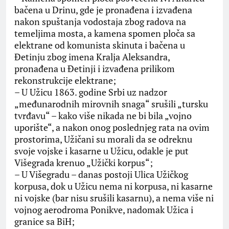
bačena u Drinu, gde je pronađena i izvađena
nakon spuštanja vodostaja zbog radova na
temeljima mosta, a kamena spomen ploča sa
elektrane od komunista skinuta i bačena u
Đetinju zbog imena Kralja Aleksandra,
pronađena u Đetinji i izvađena prilikom
rekonstrukcije elektrane;
– U Užicu 1863. godine Srbi uz nadzor
„međunarodnih mirovnih snaga“ srušili „tursku
tvrđavu“ – kako više nikada ne bi bila „vojno
uporište“, a nakon onog poslednjeg rata na ovim
prostorima, Užičani su morali da se odreknu
svoje vojske i kasarne u Užicu, odakle je put
Višegrada krenuo „Užički korpus“;
– U Višegradu – danas postoji Ulica Užičkog
korpusa, dok u Užicu nema ni korpusa, ni kasarne
ni vojske (bar nisu srušili kasarnu), a nema više ni
vojnog aerodroma Ponikve, nadomak Užica i
granice sa BiH;