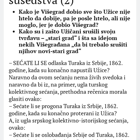
Kako je Višegrad dobio sve što Užice nije
htelo da dobije, pa je posle htelo, ali nije
moglo, jer je dobio Višegrad?
Kako su i zašto Užičani srušili svoju
tvrđavu – „stari grad“ i šta sa idejom
nekih Višegrađana „da bi trebalo srušiti
njihov novi-stari grad“
– SEĆATE LI SE odlaska Turaka iz Srbije, 1862.
godine, kada su konačno napustili Užice?
Naravno da ovom sećanju nema živih svedoka i
naravno da bi iz, na primer, ugla turskog
kolektivnog sećanja, prethodna rečenica morala
glasiti ovako:
– Sećate li se progona Turaka iz Srbije, 1862.
godine, kada su konačno proterani iz Užica?
A, iz ugla srpskog kolektivno-istorijskog sećanja,
ovako:
– Sećate li se oslobađanja Srbije od Turaka, 1862.