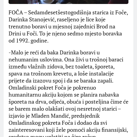
FOČA – Sedamdesetšestogodišnja starica iz Foče,
Darinka Stanojević, raseljeno je lice koje
trenutno boravi u mjesnoj zajednici Brod na
Drini u Foči. To je njeno sedmo mjesto boravka
od 1992. godine.
-Malo je reći da baka Darinka boravi u
nehumanim uslovima. Ona živi u trošnoj baraci
između vlažnih zidova, bez toaleta, šporeta,
spava na trošnom krevetu, a loše instalacije
prijete da izazovu spoj i da se baraka zapali.
Omladinski pokret Foča je pokrenuo
humanitarnu akciju kojom se planira nabavka
šporeta na drva, odjeća, obuća i posteljina čime će
se barem malo olakšati ovoj nesretnoj starici –
izjavio je Mladen Mandić, predsjednik
Omladinskog pokreta Foča i dodao da svi
zainteresovani koji žele pomoći akciju finansijski,
sredstva mogu uplatiti na žiro račun