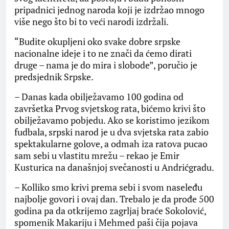
pripadnici jednog naroda koji je izdržao mnogo
više nego što bi to veći narodi izdržali.
“Budite okupljeni oko svake dobre srpske
nacionalne ideje i to ne znači da ćemo dirati
druge – nama je do mira i slobode”, poručio je
predsjednik Srpske.
– Danas kada obilježavamo 100 godina od
završetka Prvog svjetskog rata, bićemo krivi što
obilježavamo pobjedu. Ako se koristimo jezikom
fudbala, srpski narod je u dva svjetska rata zabio
spektakularne golove, a odmah iza ratova pucao
sam sebi u vlastitu mrežu – rekao je Emir
Kusturica na današnjoj svečanosti u Andrićgradu.
– Kolliko smo krivi prema sebi i svom naseleđu
najbolje govori i ovaj dan. Trebalo je da prođe 500
godina pa da otkrijemo zagrljaj braće Sokolović,
spomenik Makariju i Mehmed paši čija pojava