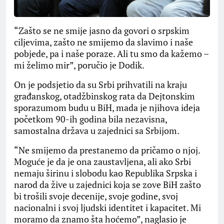
“Zašto se ne smije jasno da govori o srpskim
ciljevima, zašto ne smijemo da slavimo i naše
pobjede, pa i naše poraze. Ali tu smo da kažemo –
mi želimo mir”, poručio je Dodik.
On je podsjetio da su Srbi prihvatili na kraju
građanskog, otadžbinskog rata da Dejtonskim
sporazumom budu u BiH, mada je njihova ideja
početkom 90-ih godina bila nezavisna,
samostalna država u zajednici sa Srbijom.
“Ne smijemo da prestanemo da pričamo o njoj.
Moguće je da je ona zaustavljena, ali ako Srbi
nemaju širinu i slobodu kao Republika Srpska i
narod da žive u zajednici koja se zove BiH zašto
bi trošili svoje decenije, svoje godine, svoj
nacionalni i svoj ljudski identitet i kapacitet. Mi
moramo da znamo šta hoćemo”, naglasio je