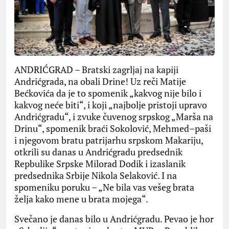
ANDRIĆGRAD – Bratski zagrljaj na kapiji
Andrićgrada, na obali Drine! Uz reči Matije
Bećkovića da je to spomenik „kakvog nije bilo i
kakvog neće biti“, i koji „najbolje pristoji upravo
Andrićgradu“, i zvuke čuvenog srpskog „Marša na
Drinu“, spomenik braći Sokolović, Mehmed–paši
i njegovom bratu patrijarhu srpskom Makariju,
otkrili su danas u Andrićgradu predsednik
Repbulike Srpske Milorad Dodik i izaslanik
predsednika Srbije Nikola Selaković. I na
spomeniku poruku – „Ne bila vas vešeg brata
želja kako mene u brata mojega“.
Svečano je danas bilo u Andrićgradu. Pevao je hor