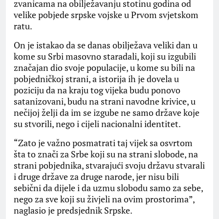
zvanicama na obilježavanju stotinu godina od
velike pobjede srpske vojske u Prvom svjetskom
ratu.
On je istakao da se danas obilježava veliki dan u
kome su Srbi masovno staradali, koji su izgubili
značajan dio svoje populacije, u kome su bili na
pobjedničkoj strani, a istorija ih je dovela u
poziciju da na kraju tog vijeka budu ponovo
satanizovani, budu na strani navodne krivice, u
nečijoj želji da im se izgube ne samo države koje
su stvorili, nego i cijeli nacionalni identitet.
“Zato je važno posmatrati taj vijek sa osvrtom
šta to znači za Srbe koji su na strani slobode, na
strani pobjednika, stvarajući svoju državu stvarali
i druge države za druge narode, jer nisu bili
sebični da dijele i da uzmu slobodu samo za sebe,
nego za sve koji su živjeli na ovim prostorima”,
naglasio je predsjednik Srpske.