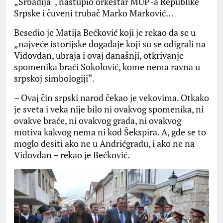
„Srbadija“, nastupio orkestar MUP-a Republike
Srpske i čuveni trubač Marko Marković…
Besedio je Matija Bećković koji je rekao da se u
„najveće istorijske događaje koji su se odigrali na
Vidovdan, ubraja i ovaj današnji, otkrivanje
spomenika braći Sokolović, kome nema ravna u
srpskoj simbologiji“.
– Ovaj čin srpski narod čekao je vekovima. Otkako
je sveta i veka nije bilo ni ovakvog spomenika, ni
ovakve braće, ni ovakvog grada, ni ovakvog
motiva kakvog nema ni kod Šekspira. A, gde se to
moglo desiti ako ne u Andrićgradu, i ako ne na
Vidovdan – rekao je Bećković.