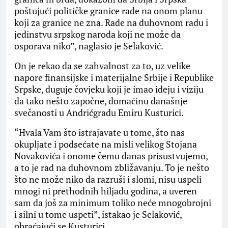
poštujući političke granice rade na onom planu
koji za granice ne zna. Rade na duhovnom radu i
jedinstvu srpskog naroda koji ne može da
osporava niko”, naglasio je Selaković.
On je rekao da se zahvalnost za to, uz velike
napore finansijske i materijalne Srbije i Republike
Srpske, duguje čovjeku koji je imao ideju i viziju
da tako nešto započne, domaćinu današnje
svečanosti u Andrićgradu Emiru Kusturici.
“Hvala Vam što istrajavate u tome, što nas
okupljate i podsećate na misli velikog Stojana
Novakovića i onome čemu danas prisustvujemo,
a to je rad na duhovnom zbližavanju. To je nešto
što ne može niko da razruši i slomi, nisu uspeli
mnogi ni prethodnih hiljadu godina, a uveren
sam da još za minimum toliko neće mnogobrojni
i silni u tome uspeti”, istakao je Selaković,
obraćajući se Kusturici.