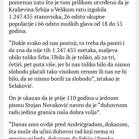
pomenuo zato što je tom prilikom utvrđeno da je
Kraljevina Srbija u Velikom ratu izgubila
1.247.435 stanovnika, 26 odsto ukupne
populacije i 66 odsto muških glava od 18 do 55
godina.
“Dokle svako od nas postoji, to treba da pamti i
da zna da nije tih 1.247.435 metaka, maljeva
ubilo toliko Srba. Ubilo ih je toliko, ali za tri,
četiri, pet puta više, jer bi nas toliko bilo da nismo
slobodu plaćali tako visokom cenom ili nas ne bi
bilo, da se nismo borili za slobodu”, istakao je
Selaković.
On je ukazao da je prije 110 godina u jednom
pismu Stojan Novaković naveo da je “duhovnom
radu jedina granica naša dobra volja”.
“Danas smo ovdje pred Andrićgradom, dokazom,
šta može da učini duhovni rad koji nema ni
granica ni brda, dokazom da Srbija i Srpska