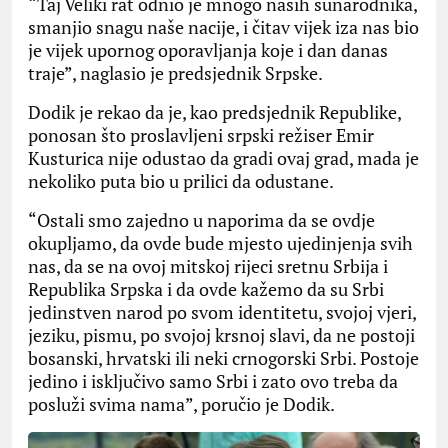
“Taj Veliki rat odnio je mnogo naših sunarodnika,
smanjio snagu naše nacije, i čitav vijek iza nas bio
je vijek upornog oporavljanja koje i dan danas
traje”, naglasio je predsjednik Srpske.
Dodik je rekao da je, kao predsjednik Republike,
ponosan što proslavljeni srpski režiser Emir
Kusturica nije odustao da gradi ovaj grad, mada je
nekoliko puta bio u prilici da odustane.
“Ostali smo zajedno u naporima da se ovdje
okupljamo, da ovde bude mjesto ujedinjenja svih
nas, da se na ovoj mitskoj rijeci sretnu Srbija i
Republika Srpska i da ovde kažemo da su Srbi
jedinstven narod po svom identitetu, svojoj vjeri,
jeziku, pismu, po svojoj krsnoj slavi, da ne postoji
bosanski, hrvatski ili neki crnogorski Srbi. Postoje
jedino i isključivo samo Srbi i zato ovo treba da
posluži svima nama”, poručio je Dodik.