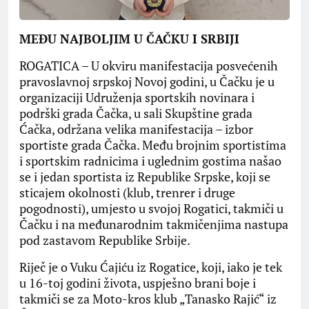
MEĐU NAJBOLJIM U ČAČKU I SRBIJI
ROGATICA – U okviru manifestacija posvećenih
pravoslavnoj srpskoj Novoj godini, u Čačku je u
organizaciji Udruženja sportskih novinara i
podrški grada Čačka, u sali Skupštine grada
Ćačka, održana velika manifestacija – izbor
sportiste grada Čačka. Među brojnim sportistima
i sportskim radnicima i uglednim gostima našao
se i jedan sportista iz Republike Srpske, koji se
sticajem okolnosti (klub, trenrer i druge
pogodnosti), umjesto u svojoj Rogatici, takmiči u
Čačku i na međunarodnim takmičenjima nastupa
pod zastavom Republike Srbije.
Riječ je o Vuku Ćajiću iz Rogatice, koji, iako je tek
u 16-toj godini života, uspješno brani boje i
takmiči se za Moto-kros klub „Tanasko Rajić“ iz