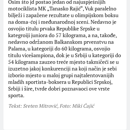
Osim što jd postao jedan od najuspješnijih
motociklista MK „Tanasko Rajić“, Vuk paralelno
bilježi i zapažene rezultate u olimpijskom boksu
na doma-ćoj i međunarodnoj sceni. Nedavno je
osvojio titulu prvaka Republike Srpske u
kategroiji juniora do 57 kilograma, a na, takođe,
nedavno održanom Balkanskom prvenstvu na
Palama, u kategoriji do 60 kilograma, osvojio
titulu vicešampiona, dok je u Srbiji u kategoriji do
54 kilograma zauzeo treće mjesto takmičeći se u
izuzetno jakoj konkurenciji na koji način je sebi
izborio mjesto u maloj grupi najtalentovanijih
mladih sportista-boksera u Republici Srpskoj,
Srbiji i šire, tvrde dobri poznavaoci ove vrste
sporta.
Tekst: Sreten Mitrović, Foto: Miki Ćajić