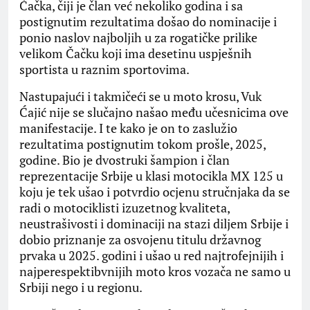
Čačka, čiji je član već nekoliko godina i sa
postignutim rezultatima došao do nominacije i
ponio naslov najboljih u za rogatičke prilike
velikom Čačku koji ima desetinu uspješnih
sportista u raznim sportovima.
Nastupajući i takmičeći se u moto krosu, Vuk
Ćajić nije se slučajno našao među učesnicima ove
manifestacije. I te kako je on to zaslužio
rezultatima postignutim tokom prošle, 2025,
godine. Bio je dvostruki šampion i član
reprezentacije Srbije u klasi motocikla MX 125 u
koju je tek ušao i potvrdio ocjenu stručnjaka da se
radi o motociklisti izuzetnog kvaliteta,
neustrašivosti i dominaciji na stazi diljem Srbije i
dobio priznanje za osvojenu titulu državnog
prvaka u 2025. godini i ušao u red najtrofejnijih i
najperespektibvnijih moto kros vozača ne samo u
Srbiji nego i u regionu.