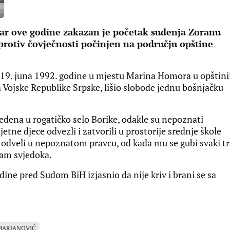
ar ove godine zakazan je početak suđenja Zoranu
rotiv čovječnosti počinjen na području opštine
e 19. juna 1992. godine u mjestu Marina Homora u opštini
 Vojske Republike Srpske, lišio slobode jednu bošnjačku
dvedena u rogatičko selo Borike, odakle su nepoznati
etne djece odvezli i zatvorili u prostorije srednje škole
a odveli u nepoznatom pravcu, od kada mu se gubi svaki tr
dam svjedoka.
ine pred Sudom BiH izjasnio da nije kriv i brani se sa
MARJANOVIĆ