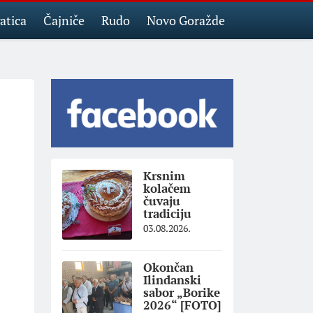
atica
Čajniče
Rudo
Novo Goražde
Krsnim
kolačem
čuvaju
tradiciju
03.08.2026.
Okončan
Ilindanski
sabor „Borike
2026“ [FOTO]