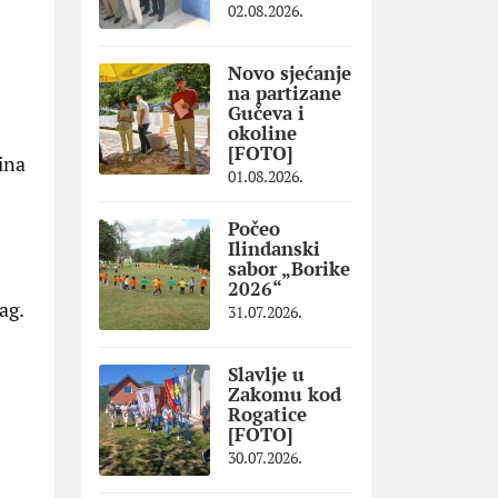
02.08.2026.
Novo sjećanje
na partizane
Gučeva i
okoline
[FOTO]
ina
01.08.2026.
Počeo
Ilindanski
sabor „Borike
2026“
ag.
31.07.2026.
Slavlje u
Zakomu kod
Rogatice
[FOTO]
30.07.2026.