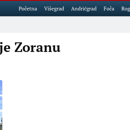
Početna
Višegrad
Andrićgrad
Foča
Rog
je Zoranu