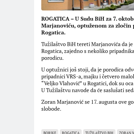
ROGATICA – U Sudu BiH za 7. oktob
Marjanoviću, optuženom za zločin p
Rogatica.
Tužilaštvo BiH tereti Marjanovića da j
Rogatica, zajedno s nekoliko pripadnika
porodicu.
U optužnici još stoji, da je porodica o
pripadnici VRS-a, majku i četvero malolj
“Veljko Vlahović” u Rogatici, dok su oc
U Tužilaštvu navode da će saslušati se
Zoran Marjanović se 17. augusta ove god
slobode.
BORIKE
ROGATICA
TUŽILAŠTVO BIH
ZORAN 