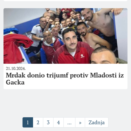
21.10.2024.
Mrdak donio trijumf protiv Mladosti iz
Gacka
1
2
3
4
...
»
Zadnja