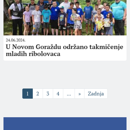
24.06.2024.
U Novom Goraždu održano takmičenje
mladih ribolovaca
1
2
3
4
...
»
Zadnja