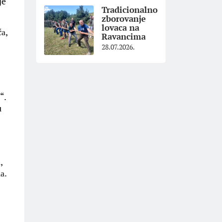
je
Tradicionalno
zborovanje
lovaca na
а,
Ravancima
28.07.2026.
“.
u
,
а.