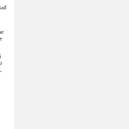
kаd
ne
e
i
o
,