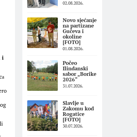
02.08.2026.
Novo sjećanje
na partizane
Gučeva i
okoline
[FOTO]
01.08.2026.
 i
Počeo
Ilindanski
sabor „Borike
cа
2026“
31.07.2026.
ero
Slavlje u
kog
Zakomu kod
Rogatice
[FOTO]
li
30.07.2026.