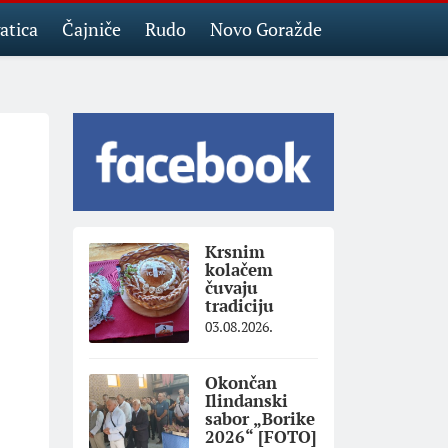
atica
Čajniče
Rudo
Novo Goražde
Krsnim
kolačem
čuvaju
tradiciju
03.08.2026.
Okončan
Ilindanski
sabor „Borike
2026“ [FOTO]