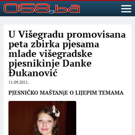
U Višegrаdu promovisаnа
petа zbirkа pjesаmа
mlаde višegrаdske
pjesnikinje Dаnke
Đukаnović
11.09.2011.
PJESNIČKO MAŠTANjE O LIJEPIM TEMAMA