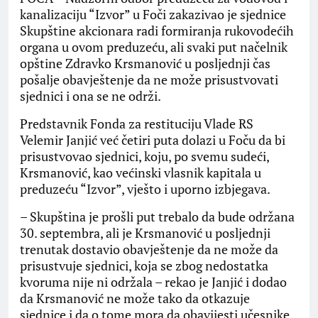
kanalizaciju “Izvor” u Foči zakazivao je sjednice
Skupštine akcionara radi formiranja rukovodećih
organa u ovom preduzeću, ali svaki put načelnik
opštine Zdravko Krsmanović u posljednji čas
pošalje obavještenje da ne može prisustvovati
sjednici i ona se ne održi.
Predstavnik Fonda za restituciju Vlade RS
Velemir Janjić već četiri puta dolazi u Foču da bi
prisustvovao sjednici, koju, po svemu sudeći,
Krsmanović, kao većinski vlasnik kapitala u
preduzeću “Izvor”, vješto i uporno izbjegava.
– Skupština je prošli put trebalo da bude održana
30. septembra, ali je Krsmanović u posljednji
trenutak dostavio obavještenje da ne može da
prisustvuje sjednici, koja se zbog nedostatka
kvoruma nije ni održala – rekao je Janjić i dodao
da Krsmanović ne može tako da otkazuje
sjednice i da o tome mora da obavijesti učesnike