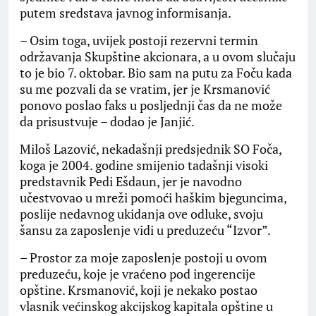
putem sredstava javnog informisanja.
– Osim toga, uvijek postoji rezervni termin
održavanja Skupštine akcionara, a u ovom slučaju
to je bio 7. oktobar. Bio sam na putu za Foču kada
su me pozvali da se vratim, jer je Krsmanović
ponovo poslao faks u posljednji čas da ne može
da prisustvuje – dodao je Janjić.
Miloš Lazović, nekadašnji predsjednik SO Foča,
koga je 2004. godine smijenio tadašnji visoki
predstavnik Pedi Ešdaun, jer je navodno
učestvovao u mreži pomoći haškim bjeguncima,
poslije nedavnog ukidanja ove odluke, svoju
šansu za zaposlenje vidi u preduzeću “Izvor”.
– Prostor za moje zaposlenje postoji u ovom
preduzeću, koje je vraćeno pod ingerencije
opštine. Krsmanović, koji je nekako postao
vlasnik većinskog akcijskog kapitala opštine u