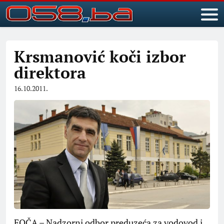
Krsmanović koči izbor
direktora
16.10.2011.
FOČA – Nadzorni odbor preduzeća za vodovod i