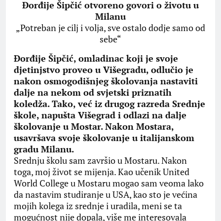
Đorđije Šipčić otvoreno govori o životu u
Milanu
„Potreban je cilj i volja, sve ostalo dodje samo od
sebe“
Đorđije Šipčić, omladinac koji je svoje
djetinjstvo proveo u Višegradu, odlučio je
nakon osmogodišnjeg školovanja nastaviti
dalje na nekom od svjetski priznatih
koledža. Tako, već iz drugog razreda Srednje
škole, napušta Višegrad i odlazi na dalje
školovanje u Mostar. Nakon Mostara,
usavršava svoje školovanje u italijanskom
gradu Milanu.
Srednju školu sam završio u Mostaru. Nakon
toga, moj život se mijenja. Kao učenik United
World College u Mostaru mogao sam veoma lako
da nastavim studiranje u USA, kao sto je većina
mojih kolega iz srednje i uradila, meni se ta
mogućnost nije dopala, više me interesovala