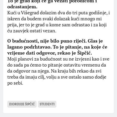
To je grad koji će ga vezati porodicom i
odrastanjem.
Kući u Višegrad dolazim dva do tri puta godišnje, i
iskren da budem svaki dolazak kući mnogo mi
prija, jer to je grad u kome sam odrastao i za koji
ću zauvjek ostati vezan.
O budućnosti, nije bilo puno riječi. Glas je
lagano podrhtavao. To je pitanje, na koje će
vrijeme dati odgovor, rekao je Šipčić.
Moji planovi za budućnost su ne izvjesni kao i sve
do sada pa ćemo to pitanje ostavitu vremenu da
da odgovor na njega. Na kraju bih rekao da svi
treba da imaju cilj, volju a sve ostalo samo dodje
po sebi.
DJORDJIJE ŠIPČIĆ
STUDENTI