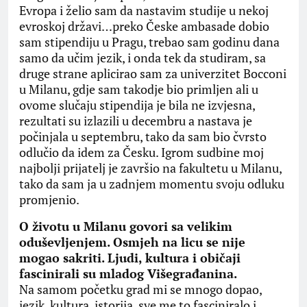
Evropa i želio sam da nastavim studije u nekoj
evroskoj državi…preko Česke ambasade dobio
sam stipendiju u Pragu, trebao sam godinu dana
samo da učim jezik, i onda tek da studiram, sa
druge strane aplicirao sam za univerzitet Bocconi
u Milanu, gdje sam takodje bio primljen ali u
ovome slučaju stipendija je bila ne izvjesna,
rezultati su izlazili u decembru a nastava je
počinjala u septembru, tako da sam bio čvrsto
odlučio da idem za Česku. Igrom sudbine moj
najbolji prijatelj je završio na fakultetu u Milanu,
tako da sam ja u zadnjem momentu svoju odluku
promjenio.
O životu u Milanu govori sa velikim
oduševljenjem. Osmjeh na licu se nije
mogao sakriti. Ljudi, kultura i običaji
fascinirali su mladog Višegrađanina.
Na samom početku grad mi se mnogo dopao,
jezik, kultura, istorija, sve me to fasciniralo i