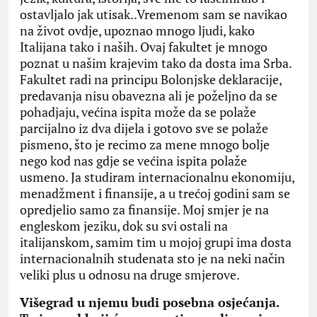
ostavljalo jak utisak..Vremenom sam se navikao
na život ovdje, upoznao mnogo ljudi, kako
Italijana tako i naših. Ovaj fakultet je mnogo
poznat u našim krajevim tako da dosta ima Srba.
Fakultet radi na principu Bolonjske deklaracije,
predavanja nisu obavezna ali je poželjno da se
pohadjaju, većina ispita može da se polaže
parcijalno iz dva dijela i gotovo sve se polaže
pismeno, što je recimo za mene mnogo bolje
nego kod nas gdje se većina ispita polaže
usmeno. Ja studiram internacionalnu ekonomiju,
menadžment i finansije, a u trećoj godini sam se
opredjelio samo za finansije. Moj smjer je na
engleskom jeziku, dok su svi ostali na
italijanskom, samim tim u mojoj grupi ima dosta
internacionalnih studenata sto je na neki način
veliki plus u odnosu na druge smjerove.
Višegrad u njemu budi posebna osjećanja.