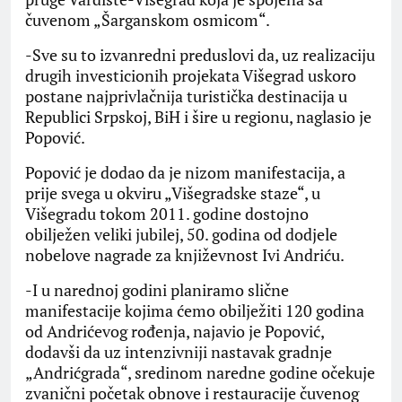
čuvenom „Šarganskom osmicom“.
-Sve su to izvanredni preduslovi da, uz realizaciju
drugih investicionih projekata Višegrad uskoro
postane najprivlačnija turistička destinacija u
Republici Srpskoj, BiH i šire u regionu, naglasio je
Popović.
Popović je dodao da je nizom manifestacija, a
prije svega u okviru „Višegradske staze“, u
Višegradu tokom 2011. godine dostojno
obilježen veliki jubilej, 50. godina od dodjele
nobelove nagrade za književnost Ivi Andriću.
-I u narednoj godini planiramo slične
manifestacije kojima ćemo obilježiti 120 godina
od Andrićevog rođenja, najavio je Popović,
dodavši da uz intenzivniji nastavak gradnje
„Andrićgrada“, sredinom naredne godine očekuje
zvanični početak obnove i restauracije čuvenog