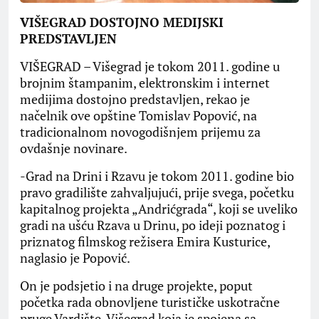
VIŠEGRAD DOSTOJNO MEDIJSKI
PREDSTAVLJEN
VIŠEGRAD – Višegrad je tokom 2011. godine u
brojnim štampanim, elektronskim i internet
medijima dostojno predstavljen, rekao je
načelnik ove opštine Tomislav Popović, na
tradicionalnom novogodišnjem prijemu za
ovdašnje novinare.
-Grad na Drini i Rzavu je tokom 2011. godine bio
pravo gradilište zahvaljujući, prije svega, početku
kapitalnog projekta „Andrićgrada“, koji se uveliko
gradi na ušću Rzava u Drinu, po ideji poznatog i
priznatog filmskog režisera Emira Kusturice,
naglasio je Popović.
On je podsjetio i na druge projekte, poput
početka rada obnovljene turističke uskotračne
pruge Vardište-Višegrad koja je spojena sa