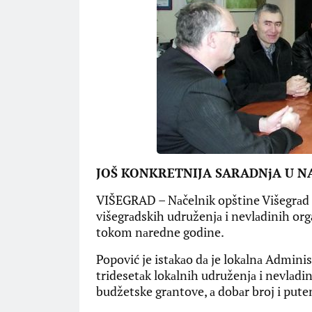
JOŠ KONKRETNIJA SARADNjA U N
VIŠEGRAD – Nаčelnik opštine Višegrаd T
višegrаdskih udruženjа i nevlаdinih orgа
tokom nаredne godine.
Popović je istаkаo dа je lokаlnа Adminis
tridesetаk lokаlnih udruženjа i nevlаdin
budžetske grаntove, а dobаr broj i pute