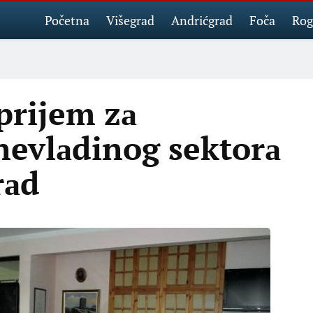
Početna
Višegrad
Andrićgrad
Foča
Rog
prijem zа
nevlаdinog sektorа
rаd