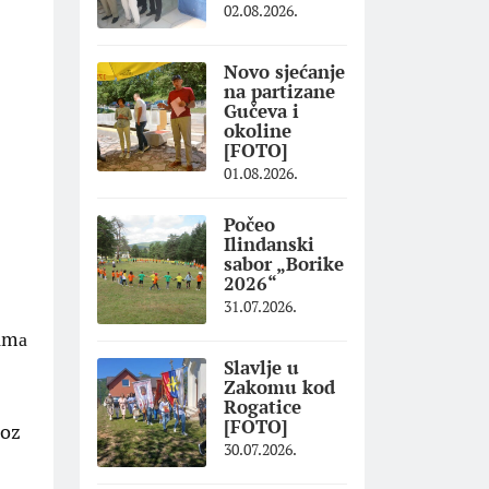
02.08.2026.
Novo sjećanje
na partizane
Gučeva i
okoline
[FOTO]
01.08.2026.
Počeo
Ilindanski
sabor „Borike
2026“
31.07.2026.
timа
Slavlje u
Zakomu kod
Rogatice
[FOTO]
roz
30.07.2026.