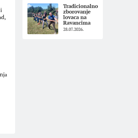
Tradicionalno
i
zborovanje
аd,
lovaca na
Ravancima
28.07.2026.
njа