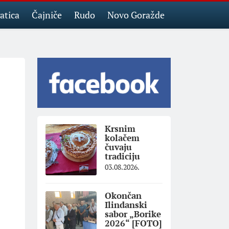
atica
Čajniče
Rudo
Novo Goražde
Krsnim
kolačem
čuvaju
tradiciju
03.08.2026.
Okončan
Ilindanski
sabor „Borike
2026“ [FOTO]