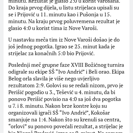
minutu. Rezultat je glasio 2:0 u korist varošana.
Do kraja prvog dijela, u listu strijelaca upisali su
se i Prijović u 11. minutu kao i Pušonja u 15.
minutu. Na kraju prvog poluvremena rezultat je
glasio 4:0 u korist tima iz Nove Varoši.
U nastavku meča tim iz Nove Varoši došao je do
još jednog pogotka. Igrao se 25. minut kada je
strijelac za konačnih 5:0 bio Prijović.
Poslednji meč grupne faze XVIII Božićnog turnira
odigrale su ekipe SŠ “Ivo Andrić” i Beli orao. Ekipa
Belog orla slavila je više nego uvjerljivo
rezultatom 2:9. Golovi su se redali nizom, prvo je
Perišić pogodio u 3., Tešević u 4. minutu, da bi
ponovo Perišić povisio na 4:0 sa još dva pogotka
u 7. i 8. minutu. Nakon brze kontre koju su
organizovali igrači SŠ “Ivo Andrić”, Kokošar
smanjuje na 1:4. Nakon što su krenuli sa centra,
“orlovi” su ponovo povećali rezultat, a strijelac je
bio Njegoš Pavlović, igrao se 9. minut. Na samom