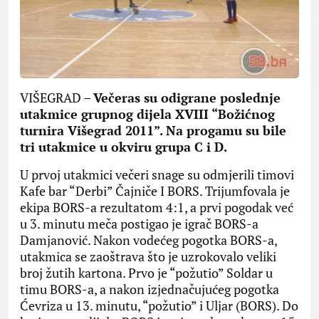
VIŠEGRAD –
Večeras su odigrane poslednje
utakmice grupnog dijela XVIII “Božićnog
turnira Višegrad 2011”. Na progamu su bile
tri utakmice u okviru grupa C i D.
U prvoj utakmici večeri snage su odmjerili timovi
Kafe bar “Derbi” Čajniče I BORS. Trijumfovala je
ekipa BORS-a rezultatom 4:1, a prvi pogodak već
u 3. minutu meča postigao je igrač BORS-a
Damjanović. Nakon vodećeg pogotka BORS-a,
utakmica se zaoštrava što je uzrokovalo veliki
broj žutih kartona. Prvo je “požutio” Soldar u
timu BORS-a, a nakon izjednačujućeg pogotka
Ćevriza u 13. minutu, “požutio” i Uljar (BORS). Do