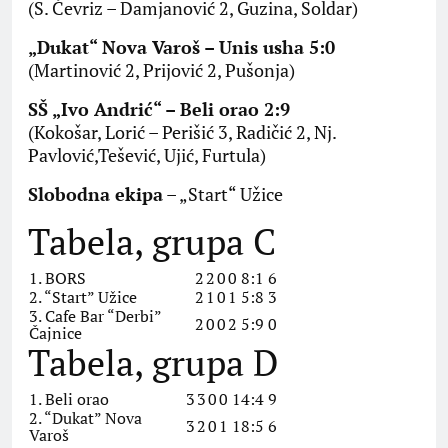
(S. Ćevriz – Damjanović 2, Guzina, Soldar)
„Dukat“ Nova Varoš – Unis usha 5:0
(Martinović 2, Prijović 2, Pušonja)
SŠ „Ivo Andrić“ – Beli orao 2:9
(Kokošar, Lorić – Perišić 3, Radičić 2, Nj.
Pavlović,Tešević, Ujić, Furtula)
Slobodna ekipa
– „Start“ Užice
Tabela, grupa C
1. BORS
2
2
0
0
8:1
6
2. “Start” Užice
2
1
0
1
5:8
3
3. Cafe Bar “Derbi”
2
0
0
2
5:9
0
Čajnice
Tabela, grupa D
1. Beli orao
3
3
0
0
14:4
9
2. “Dukat” Nova
3
2
0
1
18:5
6
Varoš