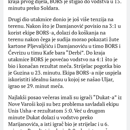
kraja prvog dijela, BORS je stigao do vodstva u 15.
minutu preko Soldara.
Drugi dio utakmice donio je još više tenzija na
terenu. Nakon što je Damjanović povisio na 3:1 u
korist ekipe BORS-a, dolazi do koškanja na
terenu nakon čega je sudija morao pokazati žute
kartone Pljevaljčiću i Damjanoviću u timo BORS i
Ćevrizu u timu Kafe bara “Derbi”. Do kraja
utakmice BORS je povećao vodstvo na 4:1 što je
bio i konačan rezultat meča. Strijelac pogotka bio
je Guzina u 23. minutu. Ekipa BORS-a nije uspjela
iskoristiti idealnu šansu u kojoj se našao Uljar,
igrao se 29. minut meča.
Najlakši posao večeras imali su igrači “Dukat-a” iz
Nove Varoši koji su bez problema savladali ekipu
Unis Usha-e rezultatom 5:0. Već u drugom
minute Dukat dolazi u vodstvo preko
Marijanovića, a isti igrač bio je strijelac i u 6.