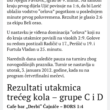
kraju prvog dijela Ujić povisuje na 1:6, da bi Lorić
ublažio vodstvo “orlova” pogotkom u poslednjem
minute prvog poluvremena. Rezultat je glasio 2:6
za ekipu Beli orao.
U nastavku je viđena dominacija “orlova” koji su
do kraja utakmice povisili na visokih 2:9. Golove
su redom postizali Radičić u 17., Perišić u 19. i
Furtula Vladan u 25. minutu.
Narednih dana uslediće pauza na turniru zbog
novogodišnjih praznika. Turnir se nastavlja u
utorak, 3. januara 2012. godine, kada su na
program četvrtfinalni mečevi.
Rezultati utakmica
trećeg kola – grupe C i D
Cafe bar „Derbi“ Čajniče – BORS 1:4