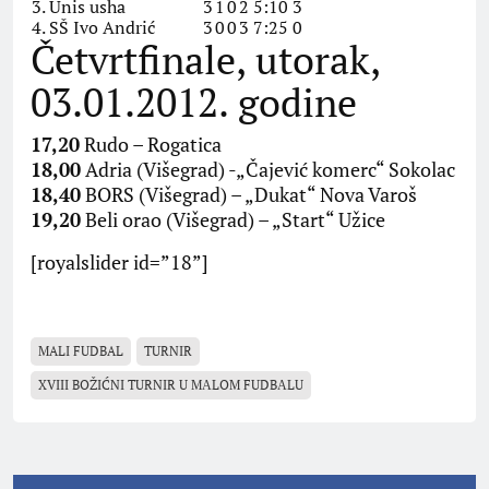
3. Unis usha
3
1
0
2
5:10
3
4. SŠ Ivo Andrić
3
0
0
3
7:25
0
Četvrtfinale, utorak,
03.01.2012. godine
17,20
Rudo – Rogatica
18,00
Adria (Višegrad) -„Čajević komerc“ Sokolac
18,40
BORS (Višegrad) – „Dukat“ Nova Varoš
19,20
Beli orao (Višegrad) – „Start“ Užice
[royalslider id=”18”]
MALI FUDBAL
TURNIR
XVIII BOŽIĆNI TURNIR U MАLOM FUDBАLU