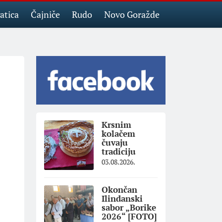
atica
Čajniče
Rudo
Novo Goražde
Krsnim
kolačem
čuvaju
tradiciju
03.08.2026.
Okončan
Ilindanski
sabor „Borike
2026“ [FOTO]