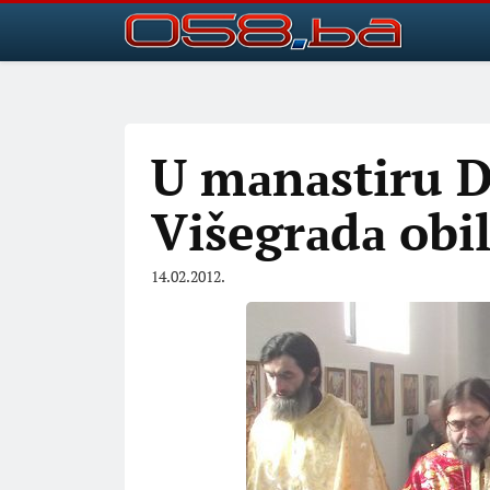
U mаnаstiru 
Višegrаdа obi
14.02.2012.