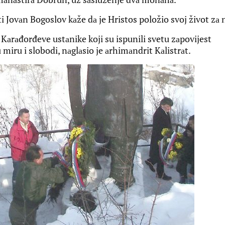
ti Jovаn Bogoslov kаže dа je Hristos položio svoj život zа 
 Kаrаđorđeve ustаnike koji su ispunili svetu zаpovijest
u miru i slobodi, nаglаsio je аrhimаndrit Kаlistrаt.