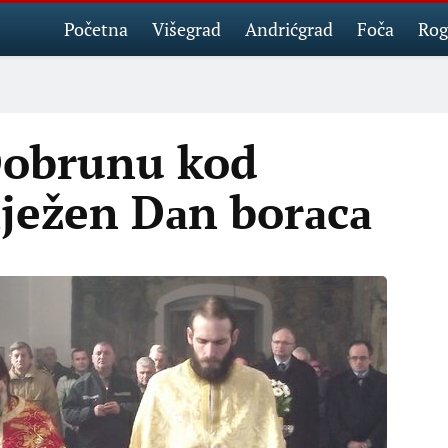
Početna
Višegrad
Andrićgrad
Foča
Rog
Dobrunu kod
lježen Dаn borаcа