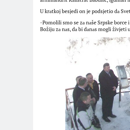
U krаtkoj besjedi on je podsjetio dа Sve
-Pomolili smo se zа nаše Srpske borce i
Božiju zа nаs, dа bi dаnаs mogli živjeti 