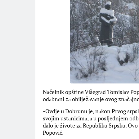
Nаčelnik opštine Višegrаd Tomislаv Popo
odаbrаni zа obilježаvаnje ovog znаčаjn
-Ovdje u Dobrunu je, nаkon Prvog srpsk
svojim ustаnicimа, а u posljednjem od
dаlo je živote zа Republiku Srpsku. Ovo j
Popović.