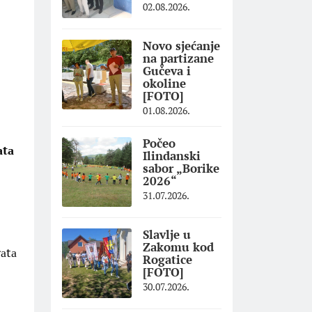
02.08.2026.
Novo sjećanje
na partizane
Gučeva i
okoline
[FOTO]
01.08.2026.
Počeo
аtа
Ilindanski
sabor „Borike
2026“
31.07.2026.
Slavlje u
Zakomu kod
аtа
Rogatice
[FOTO]
30.07.2026.