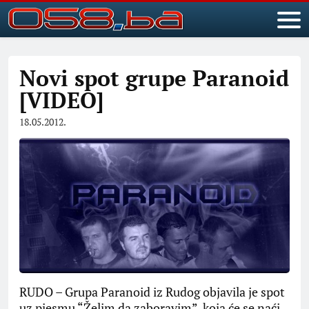
Novi spot grupe Paranoid
[VIDEO]
18.05.2012.
RUDO – Grupa Paranoid iz Rudog objavila je spot
uz pjesmu “Želim da zaboravim”, koja će se naći