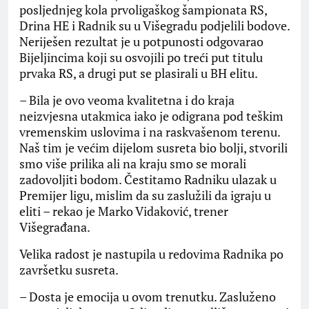
posljednjeg kola prvoligaškog šampionata RS,
Drina HE i Radnik su u Višegradu podjelili bodove.
Neriješen rezultat je u potpunosti odgovarao
Bijeljincima koji su osvojili po treći put titulu
prvaka RS, a drugi put se plasirali u BH elitu.
– Bila je ovo veoma kvalitetna i do kraja
neizvjesna utakmica iako je odigrana pod teškim
vremenskim uslovima i na raskvašenom terenu.
Naš tim je većim dijelom susreta bio bolji, stvorili
smo više prilika ali na kraju smo se morali
zadovoljiti bodom. Čestitamo Radniku ulazak u
Premijer ligu, mislim da su zaslužili da igraju u
eliti – rekao je Marko Vidaković, trener
Višegrađana.
Velika radost je nastupila u redovima Radnika po
završetku susreta.
– Dosta je emocija u ovom trenutku. Zasluženo