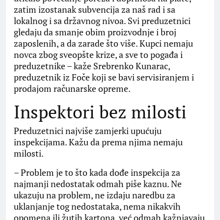
zatim izostanak subvencija za naš rad i sa
lokalnog i sa državnog nivoa. Svi preduzetnici
gledaju da smanje obim proizvodnje i broj
zaposlenih, a da zarade što više. Kupci nemaju
novca zbog sveopšte krize, a sve to pogađa i
preduzetnike – kaže Srebrenko Kunarac,
preduzetnik iz Foče koji se bavi servisiranjem i
prodajom računarske opreme.
Inspektori bez milosti
Preduzetnici najviše zamjerki upućuju
inspekcijama. Kažu da prema njima nemaju
milosti.
– Problem je to što kada dođe inspekcija za
najmanji nedostatak odmah piše kaznu. Ne
ukazuju na problem, ne izdaju naredbu za
uklanjanje tog nedostataka, nema nikakvih
opomena ili žutih kartona, već odmah kažnjavaju