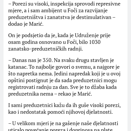
– Porezi su visoki, inspekcija sprovodi represivne
mjere, a i sam ambijent u Foči za razvijanje
preduzetništva i zanatstva je destimulativan –
dodao je Marić.
On je podsjetio da je, kada je Udruženje prije
osam godina osnovano u Foči, bilo 1030
zanatsko-preduzetničkih radnji.
– Danas nas je 350. Na svaku drugu stavljen je
katanac. To najbolje govori o svemu, a najgore je
što napretka nema. Jedini napredak koji je u ovoj
opštini postignut je da sada preduzetnici mogu
registrovati radnju za dan. Sve je to džaba kada
preduzetnika nema – rekao je Marić.
I sami preduzetnici kažu da ih guše visoki porezi,
kao i nedostatak pomoći njihovoj djelatnosti.
– U velikom mjeri je na gašenje naše djelatnosti
uticalo povećanje poreza i doprinosa na plate,