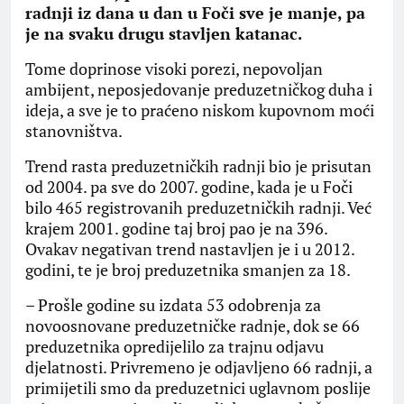
radnji iz dana u dan u Foči sve je manje, pa
je na svaku drugu stavljen katanac.
Tome doprinose visoki porezi, nepovoljan
ambijent, neposjedovanje preduzetničkog duha i
ideja, a sve je to praćeno niskom kupovnom moći
stanovništva.
Trend rasta preduzetničkih radnji bio je prisutan
od 2004. pa sve do 2007. godine, kada je u Foči
bilo 465 registrovanih preduzetničkih radnji. Već
krajem 2001. godine taj broj pao je na 396.
Ovakav negativan trend nastavljen je i u 2012.
godini, te je broj preduzetnika smanjen za 18.
– Prošle godine su izdata 53 odobrenja za
novoosnovane preduzetničke radnje, dok se 66
preduzetnika opredijelilo za trajnu odjavu
djelatnosti. Privremeno je odjavljeno 66 radnji, a
primijetili smo da preduzetnici uglavnom poslije