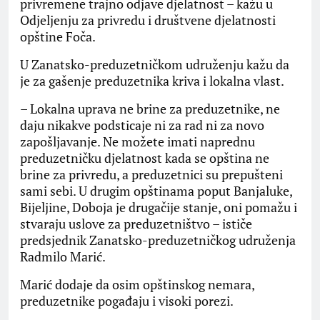
privremene trajno odjave djelatnost – kažu u
Odjeljenju za privredu i društvene djelatnosti
opštine Foča.
U Zanatsko-preduzetničkom udruženju kažu da
je za gašenje preduzetnika kriva i lokalna vlast.
– Lokalna uprava ne brine za preduzetnike, ne
daju nikakve podsticaje ni za rad ni za novo
zapošljavanje. Ne možete imati naprednu
preduzetničku djelatnost kada se opština ne
brine za privredu, a preduzetnici su prepušteni
sami sebi. U drugim opštinama poput Banjaluke,
Bijeljine, Doboja je drugačije stanje, oni pomažu i
stvaraju uslove za preduzetništvo – ističe
predsjednik Zanatsko-preduzetničkog udruženja
Radmilo Marić.
Marić dodaje da osim opštinskog nemara,
preduzetnike pogađaju i visoki porezi.