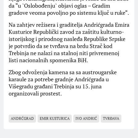
da “u `Oslobođenju` objavi oglas – Gradim
gradove veoma povoljno po sistemu ključ u ruke“.
Na zahtjev režisera i graditelja Andrićgrada Emira
Kusturice Republički zavod za zaštitu kulturno-
istorijskog i prirodnog nasleđa Republike Srpske
je potvrdio da se tvrđava na brdu Strač kod
Trebinja ne nalazi na stalnoj niti privremenoj
listi nacionalnih spomenika BiH.
Zbog odvoženja kamena sa sa austrougarske
karaule za potrebe gradnje Andrićgrada u
Višegradu građani Trebinja su 15. juna
organizovali prostest.
ANDRĆGRAD
EMIR KUSTURICA
IVO ANDRIĆ
TVRĐAVA