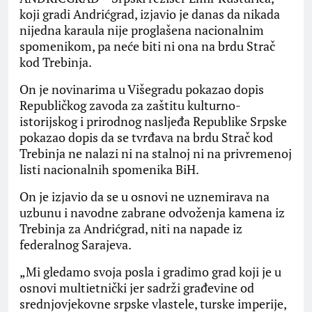
koji gradi Andrićgrad, izjavio je danas da nikada
nijedna karaula nije proglašena nacionalnim
spomenikom, pa neće biti ni ona na brdu Strač
kod Trebinja.
On je novinarima u Višegradu pokazao dopis
Republičkog zavoda za zaštitu kulturno-
istorijskog i prirodnog nasljeđa Republike Srpske
pokazao dopis da se tvrđava na brdu Strač kod
Trebinja ne nalazi ni na stalnoj ni na privremenoj
listi nacionalnih spomenika BiH.
On je izjavio da se u osnovi ne uznemirava na
uzbunu i navodne zabrane odvoženja kamena iz
Trebinja za Andrićgrad, niti na napade iz
federalnog Sarajeva.
„Mi gledamo svoja posla i gradimo grad koji je u
osnovi multietnički jer sadrži građevine od
srednjovjekovne srpske vlastele, turske imperije,