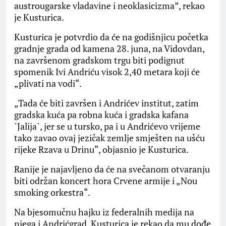
austrougarske vladavine i neoklasicizma”, rekao
je Kusturica.
Kusturica je potvrdio da će na godišnjicu početka
gradnje grada od kamena 28. juna, na Vidovdan,
na završenom gradskom trgu biti podignut
spomenik Ivi Andriću visok 2,40 metara koji će
„plivati na vodi“.
„Tada će biti završen i Andrićev institut, zatim
gradska kuća pa robna kuća i gradska kafana
`Jalija`, jer se u tursko, pa i u Andrićevo vrijeme
tako zavao ovaj jezičak zemlje smješten na ušću
rijeke Rzava u Drinu“, objasnio je Kusturica.
Ranije je najavljeno da će na svečanom otvaranju
biti održan koncert hora Crvene armije i „Nou
smoking orkestra“.
Na bjesomučnu hajku iz federalnih medija na
njega i Andrićgrad, Kusturica je rekao da mu dođe