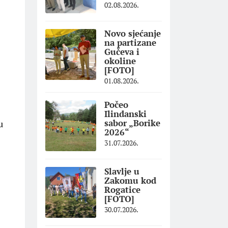
02.08.2026.
Novo sjećanje
na partizane
Gučeva i
okoline
[FOTO]
01.08.2026.
Počeo
Ilindanski
sabor „Borike
u
2026“
31.07.2026.
Slavlje u
Zakomu kod
Rogatice
[FOTO]
30.07.2026.