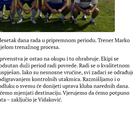
 desetak dana rada u pripremnom periodu. Trener Marko
ijelom trenažnog procesa.
prvenstva je ostao na okupu i to ohrabruje. Ekipi se
io odsutan duži period radi povrede. Radi se o kvalitetnom
uspješan. Iako su nesnosne vrućine, svi zadaci se odrađuj
 odigravanjem kontrolnih utakmica. Razmišljamo i o
odluku o svemu će donijeti uprava kluba narednih dana.
ećemo mjenjati destinaciju. Vjerujemo da ćemo potpuno
a – zaključio je Vidaković.