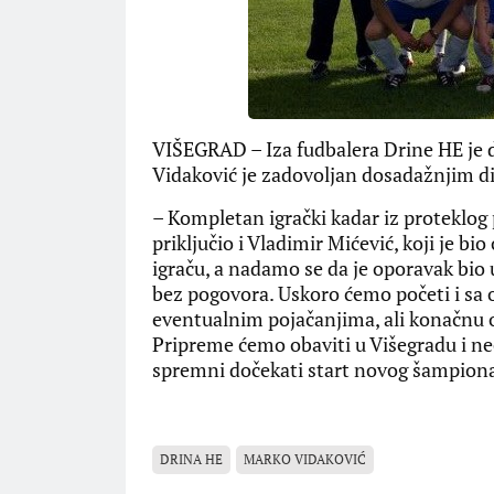
VIŠEGRAD – Iza fudbalera Drine HE je
Vidaković je zadovoljan dosadažnjim d
– Kompletan igrački kadar iz proteklog 
priključio i Vladimir Mićević, koji je b
igraču, a nadamo se da je oporavak bio 
bez pogovora. Uskoro ćemo početi i sa
eventualnim pojačanjima, ali konačnu 
Pripreme ćemo obaviti u Višegradu i n
spremni dočekati start novog šampionat
DRINA HE
MARKO VIDAKOVIĆ