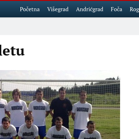
Početna
Višegrad
Andrićgrad
Foča
Rog
letu