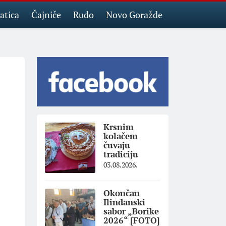
atica
Čajniče
Rudo
Novo Goražde
Krsnim
kolačem
čuvaju
tradiciju
03.08.2026.
Okončan
Ilindanski
sabor „Borike
2026“ [FOTO]