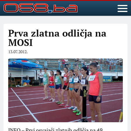
Prva zlatna odličja na
MOSI
13.07.2012.
INFO – Prvi osvajači zlatnih odličja na 49.