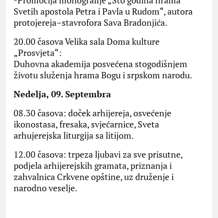
-Promocija monografije „Sto godina hrama
Svetih apostola Petra i Pavla u Rudom“, autora
protojereja–stavrofora Sava Bradonjića.
20.00 časova Velika sala Doma kulture
„Prosvjeta“:
Duhovna akademija posvećena stogodišnjem
životu služenja hrama Bogu i srpskom narodu.
Nedelja, 09. Septembra
08.30 časova: doček arhijereja, osvećenje
ikonostasa, fresaka, svjećarnice, Sveta
arhujerejska liturgija sa litijom.
12.00 časova: trpeza ljubavi za sve prisutne,
podjela arhijerejskih gramata, priznanja i
zahvalnica Crkvene opštine, uz druženje i
narodno veselje.