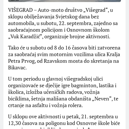
VIŠEGRAD – Auto-moto društvo „Višegrad“, u
sklopu obilježavanja Svjetskog dana bez
automobila, u subotu, 22. septembra, zajedno sa
saobraćajnom policijom i Osnovnom školom
„Vuk Karadžić“, organizuje brojne aktivnosti.
Tako će u subotu od 8 do 16 časova biti zatvorena
za saobraćaj svim motornim vozilima ulica Kralja
Petra Prvog, od Rzavskom mosta do skretanja na
Bikavac.
U tom periodu u glavnoj višegradskoj ulici
organizovaće se dječije igre bagminton, lastika i
školica, izložba učeničkih radova, vožnja
biciklima, šetnja mališana obdaništa „Neven“, te
crtanje na asfaltu i vožnja rolera.
U sklopu ove aktivnosti u petak, 21. septembra u
12,30 časova na poligonu kod Osnovne škole biće