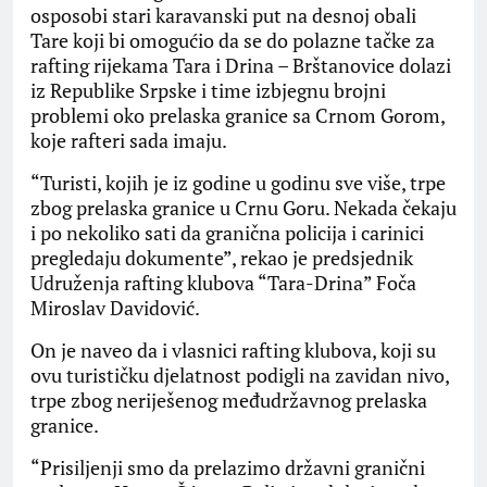
osposobi stari karavanski put na desnoj obali
Tare koji bi omogućio da se do polazne tačke za
rafting rijekama Tara i Drina – Brštanovice dolazi
iz Republike Srpske i time izbjegnu brojni
problemi oko prelaska granice sa Crnom Gorom,
koje rafteri sada imaju.
“Turisti, kojih je iz godine u godinu sve više, trpe
zbog prelaska granice u Crnu Goru. Nekada čekaju
i po nekoliko sati da granična policija i carinici
pregledaju dokumente”, rekao je predsjednik
Udruženja rafting klubova “Tara-Drina” Foča
Miroslav Davidović.
On je naveo da i vlasnici rafting klubova, koji su
ovu turističku djelatnost podigli na zavidan nivo,
trpe zbog neriješenog međudržavnog prelaska
granice.
“Prisiljenji smo da prelazimo državni granični