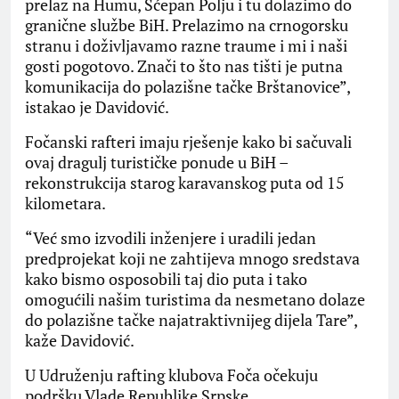
prelaz na Humu, Šćepan Polju i tu dolazimo do
granične službe BiH. Prelazimo na crnogorsku
stranu i doživljavamo razne traume i mi i naši
gosti pogotovo. Znači to što nas tišti je putna
komunikacija do polazišne tačke Brštanovice”,
istakao je Davidović.
Fočanski rafteri imaju rješenje kako bi sačuvali
ovaj dragulj turističke ponude u BiH –
rekonstrukcija starog karavanskog puta od 15
kilometara.
“Već smo izvodili inženjere i uradili jedan
predprojekat koji ne zahtijeva mnogo sredstava
kako bismo osposobili taj dio puta i tako
omogućili našim turistima da nesmetano dolaze
do polazišne tačke najatraktivnijeg dijela Tare”,
kaže Davidović.
U Udruženju rafting klubova Foča očekuju
podršku Vlade Republike Srpske.