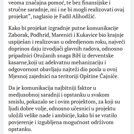
veoma značajna pomoć, te bez finansijske i
stručne saradnje, mi i ne bi mogli realizovati ovaj
projekat“, naglasio je Fadil Alihodžić.
Kako bi projekat izgradnje putne komunikacije
Zaborak, Podhrid, Marenići i Kukavice bio krajnje
uspiješan i realizovan u odredjenom roku, najveći
doprinos daju izvodjači glavnih radova, odnosno
pripadnici Oružanih snaga BiH iz derventske
kasarne,koji uz adekvatnu mehanizaciju i
odgovornost obavljaju najteži dio posla u ovoj
Mjesnoj zajednici na teritoriji Opštine Čajniče.
Da je komunikacija najbitniji faktor u
medjusobnoj saradnji i opstanku u svakom
smislu, pokazalo se i ovim projektom, za koji su
ljudi dobre volje, odnosno učesnici u projektu
uložili velike nade i ambicije, kako bi se vratilo
povjerenje i izgubljena mogućnost održivom
opstanku.