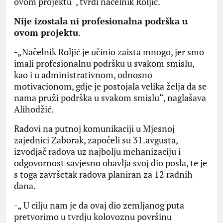
ovom projektu“, tvrdi načelnik Roljić.
Nije izostala ni profesionalna podrška u
ovom projektu
.
-„Načelnik Roljić je učinio zaista mnogo, jer smo
imali profesionalnu podršku u svakom smislu,
kao i u administrativnom, odnosno
motivacionom, gdje je postojala velika želja da se
nama pruži podrška u svakom smislu“, naglašava
Alihodžić.
Radovi na putnoj komunikaciji u Mjesnoj
zajednici Zaborak, započeli su 31.avgusta,
izvodjač radova uz najbolju mehanizaciju i
odgovornost savjesno obavlja svoj dio posla, te je
s toga završetak radova planiran za 12 radnih
dana.
-„ U cilju nam je da ovaj dio zemljanog puta
pretvorimo u tvrdju kolovoznu površinu