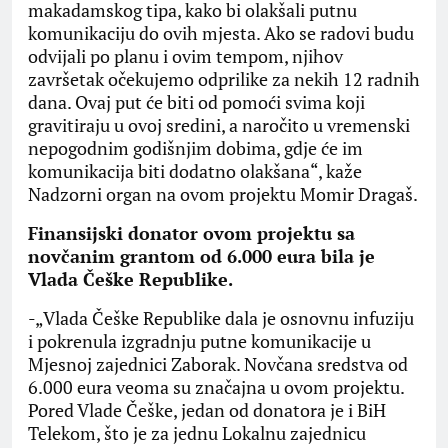
makadamskog tipa, kako bi olakšali putnu
komunikaciju do ovih mjesta. Ako se radovi budu
odvijali po planu i ovim tempom, njihov
završetak očekujemo odprilike za nekih 12 radnih
dana. Ovaj put će biti od pomoći svima koji
gravitiraju u ovoj sredini, a naročito u vremenski
nepogodnim godišnjim dobima, gdje će im
komunikacija biti dodatno olakšana“, kaže
Nadzorni organ na ovom projektu Momir Dragaš.
Finansijski donator ovom projektu sa
novčanim grantom od 6.000 eura bila je
Vlada Češke Republike.
-„Vlada Češke Republike dala je osnovnu infuziju
i pokrenula izgradnju putne komunikacije u
Mjesnoj zajednici Zaborak. Novčana sredstva od
6.000 eura veoma su značajna u ovom projektu.
Pored Vlade Češke, jedan od donatora je i BiH
Telekom, što je za jednu Lokalnu zajednicu