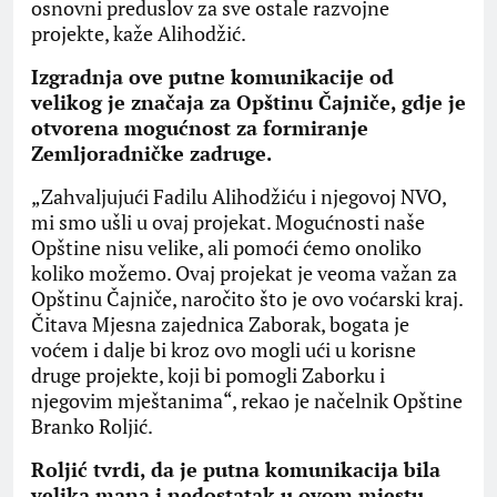
osnovni preduslov za sve ostale razvojne
projekte, kaže Alihodžić.
Izgradnja ove putne komunikacije od
velikog je značaja za Opštinu Čajniče, gdje je
otvorena mogućnost za formiranje
Zemljoradničke zadruge.
„Zahvaljujući Fadilu Alihodžiću i njegovoj NVO,
mi smo ušli u ovaj projekat. Mogućnosti naše
Opštine nisu velike, ali pomoći ćemo onoliko
koliko možemo. Ovaj projekat je veoma važan za
Opštinu Čajniče, naročito što je ovo voćarski kraj.
Čitava Mjesna zajednica Zaborak, bogata je
voćem i dalje bi kroz ovo mogli ući u korisne
druge projekte, koji bi pomogli Zaborku i
njegovim mještanima“, rekao je načelnik Opštine
Branko Roljić.
Roljić tvrdi, da je putna komunikacija bila
velika mana i nedostatak u ovom mjestu.