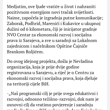
Medjutim, ove ljude vratiće u život i nahraniti
pozitivnom energijom novi tračak svijetlosti.
Naime, započela je izgradnja putne komunikacije;
Zaborak, Podhrid, Marenići i Kukavice u ukupnoj
dužini od 6 kilometara, čiji je inicijator gradnje
NVO Centar za ekonomski razvoj i socijalna
prava iz Sarajeva, a sve u saradnji sa Lokalnom
zajednicom i načelnikom Opštine Čajniče
Brankom Roljićem.
Do ovog idejnog projekta, došla je Nevladina
organizacija, koja je prije dvije godine
registrovana u Sarajevu, a riječ je o Centru za
ekonomski razvoj i socijalna prava, koja djeluje
na teritoriji cijele BiH.
-„Naš programski cilj je prije svega edukativni i
razvojni, odnosno težišno-razvojni, dok nam je
osnovni cilj da vratimo povjerenje i saradnju