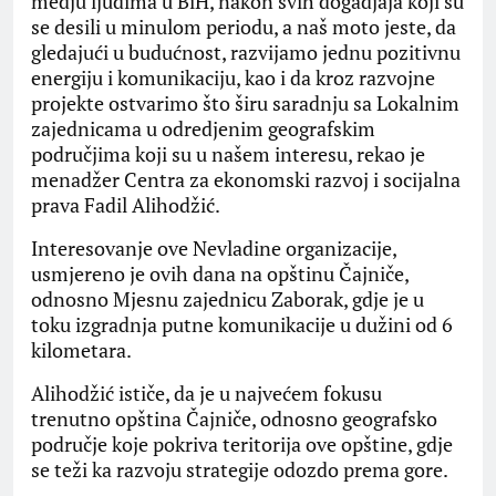
medju ljudima u BiH, nakon svih dogadjaja koji su
se desili u minulom periodu, a naš moto jeste, da
gledajući u budućnost, razvijamo jednu pozitivnu
energiju i komunikaciju, kao i da kroz razvojne
projekte ostvarimo što širu saradnju sa Lokalnim
zajednicama u odredjenim geografskim
područjima koji su u našem interesu, rekao je
menadžer Centra za ekonomski razvoj i socijalna
prava Fadil Alihodžić.
Interesovanje ove Nevladine organizacije,
usmjereno je ovih dana na opštinu Čajniče,
odnosno Mjesnu zajednicu Zaborak, gdje je u
toku izgradnja putne komunikacije u dužini od 6
kilometara.
Alihodžić ističe, da je u najvećem fokusu
trenutno opština Čajniče, odnosno geografsko
područje koje pokriva teritorija ove opštine, gdje
se teži ka razvoju strategije odozdo prema gore.