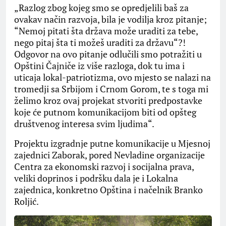
„Razlog zbog kojeg smo se opredjelili baš za
ovakav način razvoja, bila je vodilja kroz pitanje;
“Nemoj pitati šta država može uraditi za tebe,
nego pitaj šta ti možeš uraditi za državu“?!
Odgovor na ovo pitanje odlučili smo potražiti u
Opštini Čajniče iz više razloga, dok tu ima i
uticaja lokal-patriotizma, ovo mjesto se nalazi na
tromedji sa Srbijom i Crnom Gorom, te s toga mi
želimo kroz ovaj projekat stvoriti predpostavke
koje će putnom komunikacijom biti od opšteg
društvenog interesa svim ljudima“.
Projektu izgradnje putne komunikacije u Mjesnoj
zajednici Zaborak, pored Nevladine organizacije
Centra za ekonomski razvoj i socijalna prava,
veliki doprinos i podršku dala je i Lokalna
zajednica, konkretno Opština i načelnik Branko
Roljić.