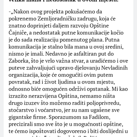
-„Nakon ovog projekta pokušaćemo da
pokrenemo Zemljoradničku zadrugu, koja će
znatno doprinjeti daljem razvoju Opštine
Čajniče, a nedostatak putne komunikacije kočio
je do sada realizaciju pomenutog plana. Putna
komunikacija je stalno bila mana u ovoj sredini,
nismo je imali. Nedavno je asfaltiran put do
Zaborka, što je vrlo važna stvar, a uradićemo i ove
puteve zahvaljujući upravo djelovanju Nevladinih
organizacija, koje će omogućiti ovim putem
povratak, rad i život ljudima u ovom mjestu,
odnosno biće omogućen održivi opstanak. Mi kao
izrazito nerazvijena Opština, nemamo ništa
drugo izuzev što možemo raditi poljoprivredu,
stočarstvo i voćarstvo, jer su nam ugašene sve
gigantske firme. Sporazumom sa Fadilom,
precizirali smo sve što je u mogućnosti opštine,
te ćemo ispoštovati dogovoreno i biti doslijedni u