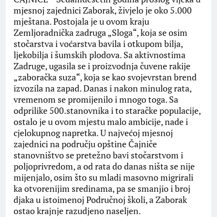
mjesnoj zajednici Zaborak, živjelo je oko 5.000
mještana. Postojala je u ovom kraju
Zemljoradnička zadruga „Sloga“, koja se osim
stočarstva i voćarstva bavila i otkupom bilja,
ljekobilja i šumskih plodova. Sa aktivnostima
Zadruge, ugasila se i proizvodnja čuvene rakije
„zaboračka suza“, koja se kao svojevrstan brend
izvozila na zapad. Danas i nakon minulog rata,
vremenom se promijenilo i mnogo toga. Sa
odprilike 500.stanovnika i to staračke populacije,
ostalo je u ovom mjestu malo ambicije, nade i
cjelokupnog napretka. U najvećoj mjesnoj
zajednici na području opštine Čajniče
stanovništvo se pretežno bavi stočarstvom i
poljoprivredom, a od rata do danas ništa se nije
mijenjalo, osim što su mladi masovno migrirali
ka otvorenijim sredinama, pa se smanjio i broj
djaka u istoimenoj Područnoj školi, a Zaborak
ostao krajnje razudjeno naseljen.