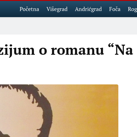
Početna
Višegrad
Andrićgrad
Foča
Rog
zijum o romanu “Na