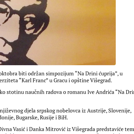
oktobra biti održan simpozijum “Na Drini ćuprija”, u
verziteta “Karl Franc” u Gracu i opštine Višegrad.
oko stotinu naučnih radova o romanu Ive Andrića “Na Dri
iževnog djela srpskog nobelovca iz Austrije, Slovenije,
onije, Bugarske, Rusije i BiH.
 Divna Vasić i Danka Mitrović iz Višegrada predstaviće te