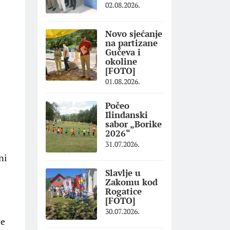
02.08.2026.
Novo sjećanje
na partizane
Gučeva i
okoline
[FOTO]
01.08.2026.
Počeo
Ilindanski
sabor „Borike
2026“
31.07.2026.
ni
Slavlje u
Zakomu kod
Rogatice
[FOTO]
30.07.2026.
me