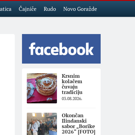
atica
Čajniče
Rudo
Novo Goražde
Krsnim
kolačem
čuvaju
tradiciju
03.08.2026.
Okončan
Ilindanski
sabor „Borike
2026“ [FOTO]