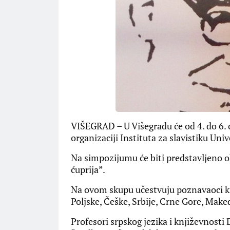
VIŠEGRAD – U Višegradu će od 4. do 6. 
organizaciji Instituta za slavistiku Uni
Na simpozijumu će biti predstavljeno 
ćuprija”.
Na ovom skupu učestvuju poznavaoci knj
Poljske, Češke, Srbije, Crne Gore, Maked
Profesori srpskog jezika i književnosti