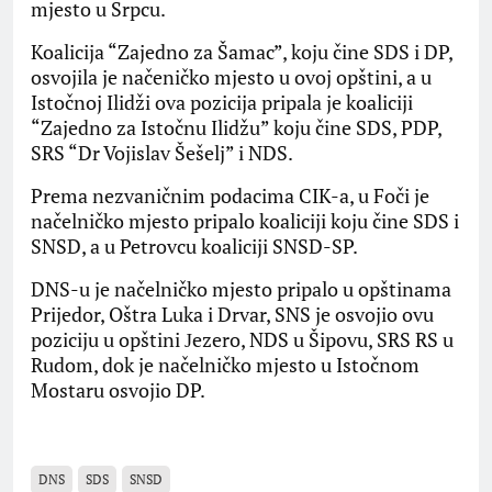
mjesto u Srpcu.
Koalicija “Zajedno za Šamac”, koju čine SDS i DP,
osvojila je načeničko mjesto u ovoj opštini, a u
Istočnoj Ilidži ova pozicija pripala je koaliciji
“Zajedno za Istočnu Ilidžu” koju čine SDS, PDP,
SRS “Dr Vojislav Šešelj” i NDS.
Prema nezvaničnim podacima CIK-a, u Foči je
načelničko mjesto pripalo koaliciji koju čine SDS i
SNSD, a u Petrovcu koaliciji SNSD-SP.
DNS-u je načelničko mjesto pripalo u opštinama
Prijedor, Oštra Luka i Drvar, SNS je osvojio ovu
poziciju u opštini Јezero, NDS u Šipovu, SRS RS u
Rudom, dok je načelničko mjesto u Istočnom
Mostaru osvojio DP.
DNS
SDS
SNSD