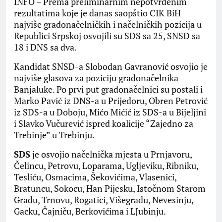
INFO – Prema preliminarnim nepotvrđenim
rezultatima koje je danas saopštio CIK BiH
najviše gradonačelničkih i načelničkih pozicija u
Republici Srpskoj osvojili su SDS sa 25, SNSD sa
18 i DNS sa dva.
Kandidat SNSD-a Slobodan Gavranović osvojio je
najviše glasova za poziciju gradonačelnika
Banjaluke. Po prvi put gradonačelnici su postali i
Marko Pavić iz DNS-a u Prijedoru, Obren Petrović
iz SDS-a u Doboju, Mićo Mićić iz SDS-a u Bijeljini
i Slavko Vučurević ispred koalicije “Zajedno za
Trebinje” u Trebinju.
SDS
je osvojio načelnička mjesta u Prnjavoru,
Čelincu, Petrovu, Loparama, Ugljeviku, Ribniku,
Tesliću, Osmacima, Šekovićima, Vlasenici,
Bratuncu, Sokocu, Han Pijesku, Istočnom Starom
Gradu, Trnovu, Rogatici, Višegradu, Nevesinju,
Gacku, Čajniču, Berkovićima i LJubinju.