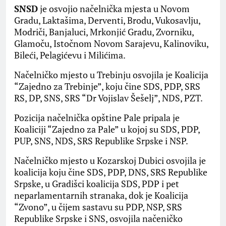
SNSD
je osvojio načelnička mjesta u Novom
Gradu, Laktašima, Derventi, Brodu, Vukosavlju,
Modriči, Banjaluci, Mrkonjić Gradu, Zvorniku,
Glamoču, Istočnom Novom Sarajevu, Kalinoviku,
Bileći, Pelagićevu i Milićima.
Načelničko mjesto u Trebinju osvojila je Koalicija
“Zajedno za Trebinje”, koju čine SDS, PDP, SRS
RS, DP, SNS, SRS “Dr Vojislav Šešelj”, NDS, PZT.
Pozicija načelnička opštine Pale pripala je
Koaliciji “Zajedno za Pale” u kojoj su SDS, PDP,
PUP, SNS, NDS, SRS Republike Srpske i NSP.
Načelničko mjesto u Kozarskoj Dubici osvojila je
koalicija koju čine SDS, PDP, DNS, SRS Republike
Srpske, u Gradišci koalicija SDS, PDP i pet
neparlamentarnih stranaka, dok je Koalicija
“Zvono”, u čijem sastavu su PDP, NSP, SRS
Republike Srpske i SNS, osvojila načeničko