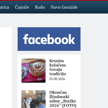
atica
Čajniče
Rudo
Novo Goražde
Krsnim
kolačem
čuvaju
tradiciju
03.08.2026.
Okončan
Ilindanski
sabor „Borike
2026“ [FOTO]