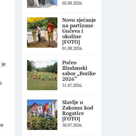
02.08.2026.
Novo sjećanje
na partizane
Gučeva i
okoline
[FOTO]
01.08.2026.
Počeo
 je
Ilindanski
sabor „Borike
2026“
o
31.07.2026.
Slavlje u
Zakomu kod
Rogatice
[FOTO]
 o
30.07.2026.