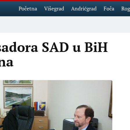
Početna
Višegrad
Andrićgrad
Foča
Rog
sadora SAD u BiH
ina