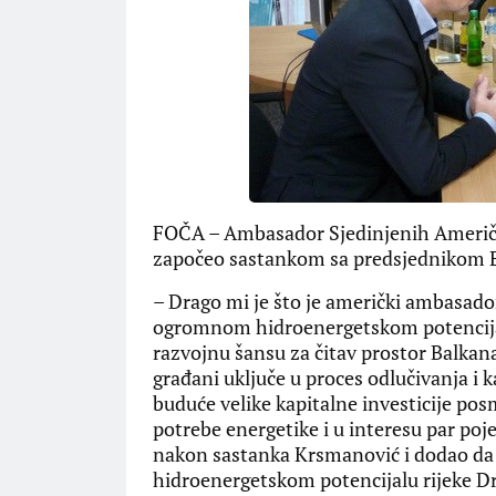
FOČA – Ambasador Sjedinjenih Američki
započeo sastankom sa predsjednikom 
– Drago mi je što je američki ambasador
ogromnom hidroenergetskom potencijalu 
razvojnu šansu za čitav prostor Balkana 
građani uključe u proces odlučivanja i 
buduće velike kapitalne investicije pos
potrebe energetike i u interesu par poj
nakon sastanka Krsmanović i dodao da ć
hidroenergetskom potencijalu rijeke Dr