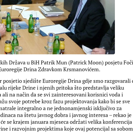
h Država u BiH Patrik Mun (Patrick Moon) posjetu Foči
Euroregije Drina Zdravkom Krsmanovićem.
 posjetio sjedište Euroregije Drina gdje smo razgovarali 
rijeke Drine i njenih pritoka što predstavlja veliku
ali na način da se svi zainteresovani korisnici voda i
kažu svoje potrebe kroz fazu projektovanja kako bi se sve
matrale integralno a ne jednonamjenski isključivo za
edinaca na štetu javnog dobra i javnog interesa – rekao je
e se krajem januara mjeseca održati velika konferencija
ine i razvojnim projektima koje ovaj potencijal sa sobom