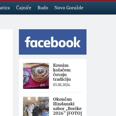
atica
Čajniče
Rudo
Novo Goražde
Krsnim
kolačem
čuvaju
tradiciju
03.08.2026.
Okončan
Ilindanski
sabor „Borike
2026“ [FOTO]