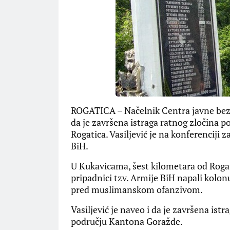
ROGATICA – Načelnik Centra javne bezbj
da je završena istraga ratnog zločina p
Rogatica. Vasiljević je na konferenciji 
BiH.
U Kukavicama, šest kilometara od Rogati
pripadnici tzv. Armije BiH napali kolonu 
pred muslimanskom ofanzivom.
Vasiljević je naveo i da je završena ist
području Kantona Goražde.