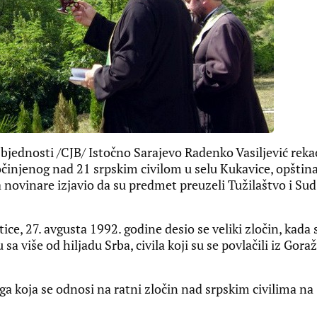
ednosti /CJB/ Istočno Sarajevo Radenko Vasiljević reka
očinjenog nad 21 srpskim civilom u selu Kukavice, opštin
za novinare izjavio da su predmet preuzeli Tužilaštvo i Sud
ce, 27. avgusta 1992. godine desio se veliki zločin, kada 
sa više od hiljadu Srba, civila koji su se povlačili iz Gora
raga koja se odnosi na ratni zločin nad srpskim civilima na