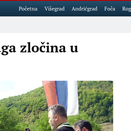
Početna
Višegrad
Andrićgrad
Foča
Rog
aga zločina u