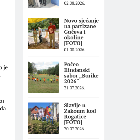
02.08.2026.
Novo sjećanje
na partizane
Gučeva i
okoline
[FOTO]
01.08.2026.
Počeo
o je
Ilindanski
a
sabor „Borike
2026“
31.07.2026.
su
Slavlje u
žda
Zakomu kod
Rogatice
[FOTO]
30.07.2026.