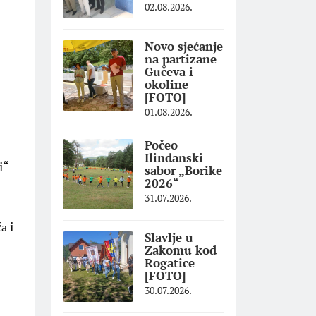
02.08.2026.
Novo sjećanje
na partizane
Gučeva i
okoline
[FOTO]
01.08.2026.
Počeo
Ilindanski
i“
sabor „Borike
2026“
31.07.2026.
а i
Slavlje u
Zakomu kod
Rogatice
[FOTO]
30.07.2026.