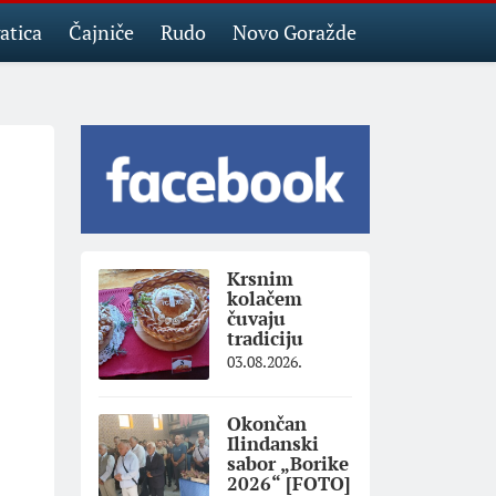
atica
Čajniče
Rudo
Novo Goražde
Krsnim
kolačem
čuvaju
tradiciju
03.08.2026.
Okončan
Ilindanski
sabor „Borike
2026“ [FOTO]