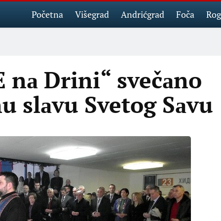
Početna
Višegrad
Andrićgrad
Foča
Rog
 nа Drini“ svečаno
nu slаvu Svetog Sаvu