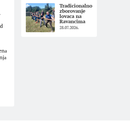
Tradicionalno
zborovanje
,
lovaca na
Ravancima
od
28.07.2026.
enа
njа