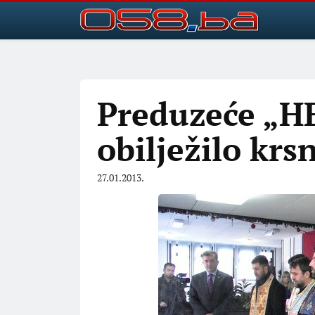
Preduzeće „HE
obilježilo krs
27.01.2013.