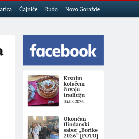
atica
Čajniče
Rudo
Novo Goražde
a
Krsnim
kolačem
čuvaju
tradiciju
03.08.2026.
Okončan
Ilindanski
sabor „Borike
2026“ [FOTO]