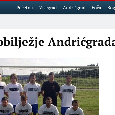
Početna
Višegrad
Andrićgrad
Foča
Rog
obilježje Andrićgrad