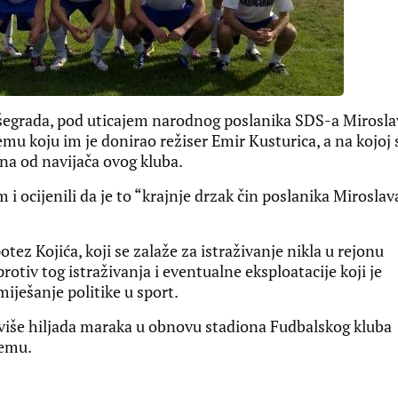
šegrada, pod uticajem narodnog poslanika SDS-a Mirosla
mu koju im je donirao režiser Emir Kusturica, a na kojoj 
rna od navijača ovog kluba.
 i ocijenili da je to “krajnje drzak čin poslanika Miroslav
otez Kojića, koji se zalaže za istraživanje nikla u rejonu
rotiv tog istraživanja i eventualne eksploatacije koji je
iješanje politike u sport.
o više hiljada maraka u obnovu stadiona Fudbalskog kluba
remu.