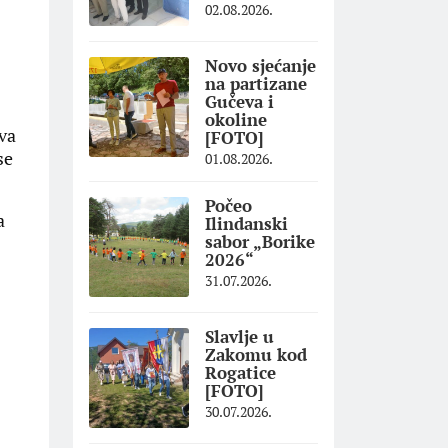
02.08.2026.
Novo sjećanje
na partizane
Gučeva i
okoline
va
[FOTO]
se
01.08.2026.
Počeo
a
Ilindanski
sabor „Borike
2026“
31.07.2026.
Slavlje u
Zakomu kod
Rogatice
[FOTO]
30.07.2026.