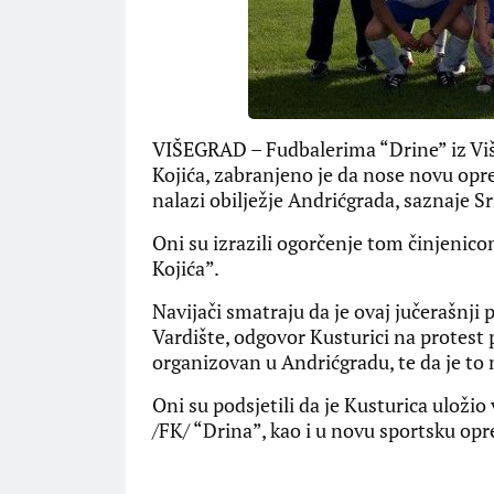
VIŠEGRAD – Fudbalerima “Drine” iz Vi
Kojića, zabranjeno je da nose novu opre
nalazi obilježje Andrićgrada, saznaje S
Oni su izrazili ogorčenje tom činjenicom
Kojića”.
Navijači smatraju da je ovaj jučerašnji p
Vardište, odgovor Kusturici na protest p
organizovan u Andrićgradu, te da je to m
Oni su podsjetili da je Kusturica uloži
/FK/ “Drina”, kao i u novu sportsku op