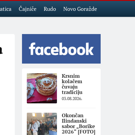
atica
Čajniče
Rudo
Novo Goražde
a
Krsnim
kolačem
čuvaju
tradiciju
03.08.2026.
Okončan
Ilindanski
sabor „Borike
2026“ [FOTO]