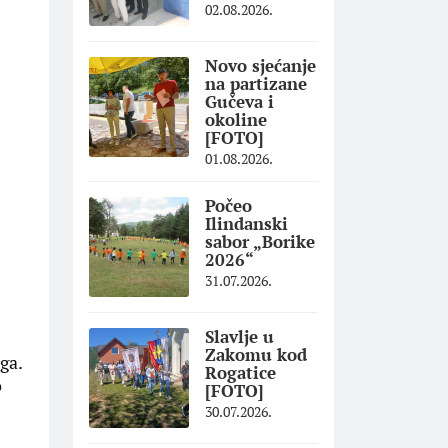
02.08.2026.
Novo sjećanje
na partizane
Gučeva i
okoline
[FOTO]
01.08.2026.
Počeo
Ilindanski
sabor „Borike
2026“
31.07.2026.
Slavlje u
Zakomu kod
ga.
Rogatice
o
[FOTO]
30.07.2026.
.