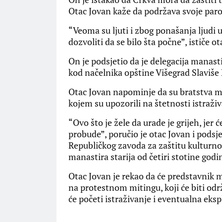
Otac Jovan kaže da podržava svoje paro
“Veoma su ljuti i zbog ponašanja ljudi 
dozvoliti da se bilo šta počne”, ističe o
On je podsjetio da je delegacija manast
kod načelnika opštine Višegrad Slaviše 
Otac Jovan napominje da su bratstva ma
kojem su upozorili na štetnosti istraživ
“Ovo što je žele da urade je grijeh, jer 
probude”, poručio je otac Jovan i podsj
Republičkog zavoda za zaštitu kulturno-
manastira starija od četiri stotine godi
Otac Jovan je rekao da će predstavnik 
na protestnom mitingu, koji će biti od
će početi istraživanje i eventualna eksp