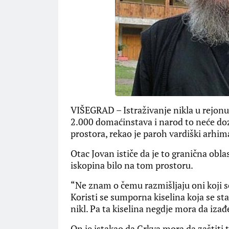
VIŠEGRAD – Istraživanje nikla u rejonu 
2.000 domaćinstava i narod to neće doz
prostora, rekao je paroh vardiški arhim
Otac Jovan ističe da je to granična ob
iskopina bilo na tom prostoru.
“Ne znam o čemu razmišljaju oni koji se
Koristi se sumporna kiselina koja se st
nikl. Pa ta kiselina negdje mora da iza
On je istakao da Crkva mora da zaštiti t