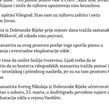
hijane i ističe da njihova upozorenja nisu bezazlena.
u opštini Višegrad. Stao sam uz njihovu zaštitu i neću
tac Jovan.
ira iz Dobrunske Rijeke prije mjesec dana tražila sastana
Mišković, ali nikada nisu pozvani.
nastira sa ovog prostora poslije toga uputila pismo u
anja i eventualne eksploatacije nikle.
će time da unište božiju tvorevinu. Ljudi treba da se
etio da su bratstva višegradskih manastira tražila pomoć i
istorijskog i prirodnog nasljeđa, jer su na tom prostoru t
na.
manastira Svetog Nikolaja iz Dobrunske Rijeke učestvovat
ržan u subotu, 23. marta, u Andrićgradu povodom najave 
loatacija nikla u rejonu Vardište.