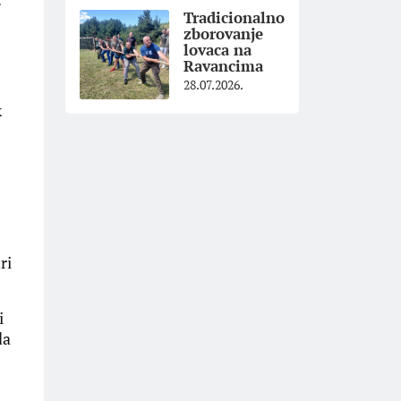
Tradicionalno
zborovanje
lovaca na
Ravancima
28.07.2026.
k
ri
i
da