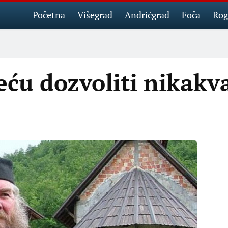
Početna
Višegrad
Andrićgrad
Foča
Rog
eću dozvoliti nikakv