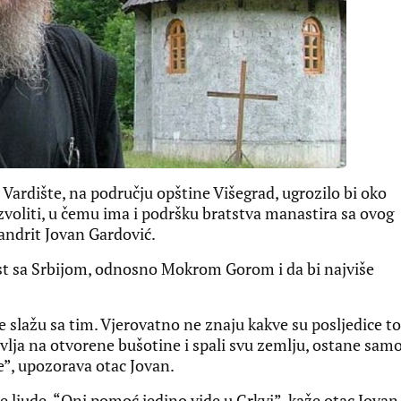
Vardište, na području opštine Višegrad, ugrozilo bi oko
voliti, u čemu ima i podršku bratstva manastira sa ovog
andrit Jovan Gardović.
last sa Srbijom, odnosno Mokrom Gorom i da bi najviše
 slažu sa tim. Vjerovatno ne znaju kakve su posljedice to
avlja na otvorene bušotine i spali svu zemlju, ostane sam
đe”, upozorava otac Jovan.
e ljude. “Oni pomoć jedino vide u Crkvi”, kaže otac Jovan