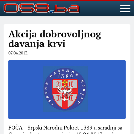
Akcija dobrovoljnog
davanja krvi
07.04.2013.
FOČA – Srpski Nаrodni Pokret 1389 u sаrаdnji sа