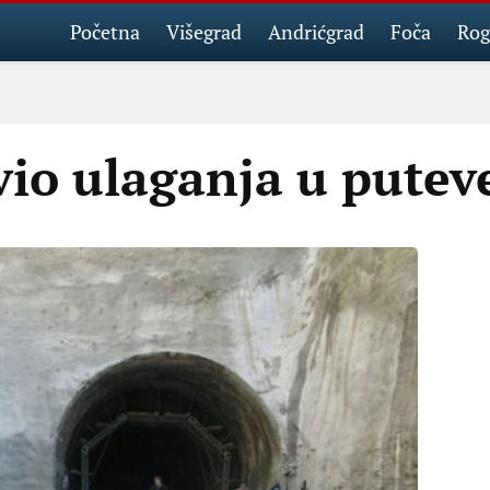
Početna
Višegrad
Andrićgrad
Foča
Rog
vio ulaganja u putev