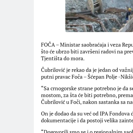
FOČA – Ministar saobraćaja i veza Repu
što će ubrzo biti završeni radovi na pre
Tjentišta do mora.
Čubrilović je rekao da je jedan od važn
putni pravac Foča – Šćepan Polje -Nikši
“Sa crnogorske strane potrebno je da se
mostom, za šta će biti potrebno, prema
Čubrilović u Foči, nakon sastanka sa 
On je dodao da su već od IPA Fondova do
dokumentacije i da postoji velika zaint
“Dogovorili smo se i o regionalnim sa