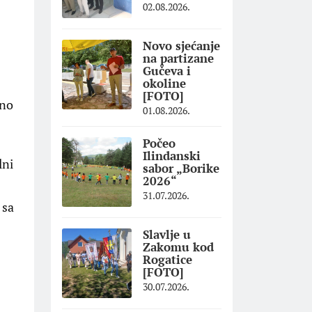
02.08.2026.
Novo sjećanje
na partizane
Gučeva i
okoline
[FOTO]
žno
01.08.2026.
Počeo
Ilindanski
lni
sabor „Borike
2026“
31.07.2026.
 sa
Slavlje u
Zakomu kod
Rogatice
[FOTO]
30.07.2026.