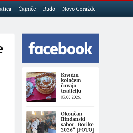
atica
Čajniče
Rudo
Novo Goražde
e
Krsnim
kolačem
čuvaju
tradiciju
03.08.2026.
Okončan
Ilindanski
sabor „Borike
2026“ [FOTO]