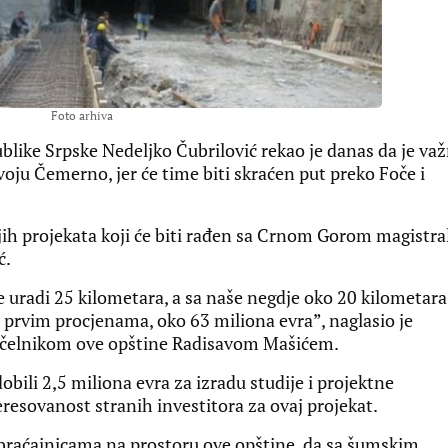
Foto arhiva
blike Srpske Nedeljko Čubrilović rekao je danas da je va
voju Čemerno, jer će time biti skraćen put preko Foče i
ijih projekata koji će biti rađen sa Crnom Gorom magistra
ć.
 uradi 25 kilometara, a sa naše negdje oko 20 kilometara
 prvim procjenama, oko 63 miliona evra”, naglasio je
načelnikom ove opštine Radisavom Mašićem.
bili 2,5 miliona evra za izradu studije i projektne
eresovanost stranih investitora za ovaj projekat.
obraćajnicama na prostoru ove opštine, da sa šumskim