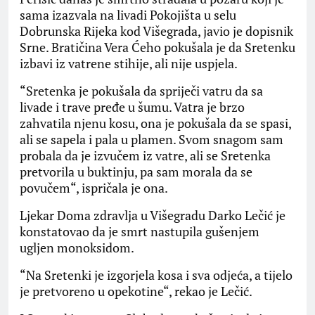
sama izazvala na livadi Pokojišta u selu
Dobrunska Rijeka kod Višegrada, javio je dopisnik
Srne. Bratičina Vera Ćeho pokušala je da Sretenku
izbavi iz vatrene stihije, ali nije uspjela.
“Sretenka je pokušala da spriječi vatru da sa
livade i trave pređe u šumu. Vatra je brzo
zahvatila njenu kosu, ona je pokušala da se spasi,
ali se sapela i pala u plamen. Svom snagom sam
probala da je izvučem iz vatre, ali se Sretenka
pretvorila u buktinju, pa sam morala da se
povučem“, ispričala je ona.
Ljekar Doma zdravlja u Višegradu Darko Lečić je
konstatovao da je smrt nastupila gušenjem
ugljen monoksidom.
“Na Sretenki je izgorjela kosa i sva odjeća, a tijelo
je pretvoreno u opekotine“, rekao je Lečić.