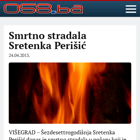
Smrtno stradala
Sretenka Perišić
24.04.2013.
VIŠEGRAD – Šezdesettrogodišnja Sretenka
Perišić danas je smrtno stradala u požaru koji je