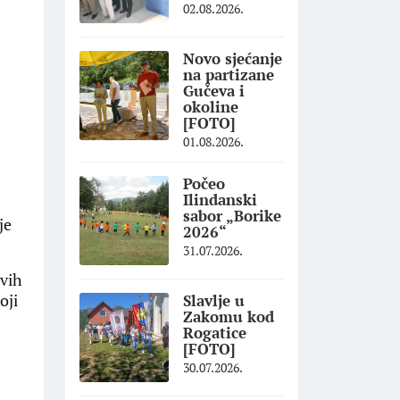
02.08.2026.
Novo sjećanje
na partizane
Gučeva i
okoline
[FOTO]
01.08.2026.
Počeo
Ilindanski
sabor „Borike
je
2026“
31.07.2026.
ivih
oji
Slavlje u
Zakomu kod
Rogatice
[FOTO]
30.07.2026.