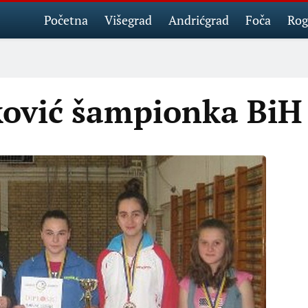
Početna
Višegrad
Andrićgrad
Foča
Rog
ović šampionka BiH