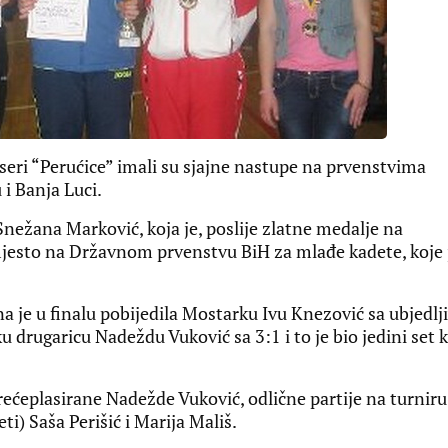
eri “Perućice” imali su sjajne nastupe na prvenstvima
 i Banja Luci.
Snežana Marković, koja je, poslije zlatne medalje na
mjesto na Državnom prvenstvu BiH za mlađe kadete, koje 
a je u finalu pobijedila Mostarku Ivu Knezović sa ubjedlj
u drugaricu Nadeždu Vuković sa 3:1 i to je bio jedini set k
ćeplasirane Nadežde Vuković, odlične partije na turniru
ti) Saša Perišić i Marija Mališ.