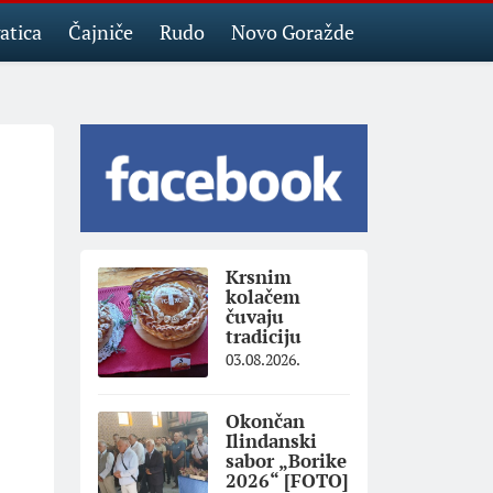
atica
Čajniče
Rudo
Novo Goražde
Krsnim
kolačem
čuvaju
tradiciju
03.08.2026.
Okončan
Ilindanski
sabor „Borike
2026“ [FOTO]