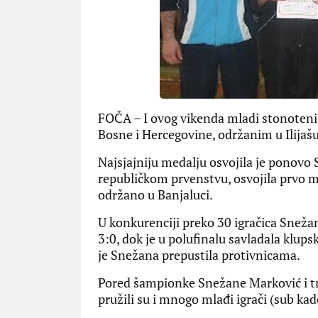
FOČA – I ovog vikenda mladi stonotenis
Bosne i Hercegovine, održanim u Ilijašu
Najsjajniju medalju osvojila je ponovo 
republičkom prvenstvu, osvojila prvo 
održano u Banjaluci.
U konkurenciji preko 30 igračica Snežan
3:0, dok je u polufinalu savladala klupsk
je Snežana prepustila protivnicama.
Pored šampionke Snežane Marković i tre
pružili su i mnogo mlađi igrači (sub kade