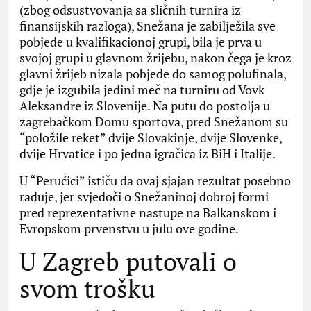
(zbog odsustvovanja sa sličnih turnira iz
finansijskih razloga), Snežana je zabilježila sve
pobjede u kvalifikacionoj grupi, bila je prva u
svojoj grupi u glavnom žrijebu, nakon čega je kroz
glavni žrijeb nizala pobjede do samog polufinala,
gdje je izgubila jedini meč na turniru od Vovk
Aleksandre iz Slovenije. Na putu do postolja u
zagrebačkom Domu sportova, pred Snežanom su
“položile reket” dvije Slovakinje, dvije Slovenke,
dvije Hrvatice i po jedna igračica iz BiH i Italije.
U “Perućici” ističu da ovaj sjajan rezultat posebno
raduje, jer svjedoči o Snežaninoj dobroj formi
pred reprezentativne nastupe na Balkanskom i
Evropskom prvenstvu u julu ove godine.
U Zagreb putovali o
svom trošku