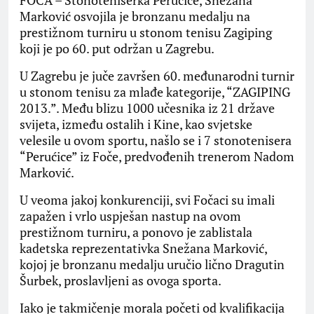
FOČA – Stonoteniserka Perućice, Snežana
Marković osvojila je bronzanu medalju na
prestižnom turniru u stonom tenisu Zagiping
koji je po 60. put održan u Zagrebu.
U Zagrebu je juče završen 60. međunarodni turnir
u stonom tenisu za mlađe kategorije, “ZAGIPING
2013.”. Među blizu 1000 učesnika iz 21 države
svijeta, između ostalih i Kine, kao svjetske
velesile u ovom sportu, našlo se i 7 stonotenisera
“Perućice” iz Foče, predvođenih trenerom Nadom
Marković.
U veoma jakoj konkurenciji, svi Fočaci su imali
zapažen i vrlo uspješan nastup na ovom
prestižnom turniru, a ponovo je zablistala
kadetska reprezentativka Snežana Marković,
kojoj je bronzanu medalju uručio lično Dragutin
Šurbek, proslavljeni as ovoga sporta.
Iako je takmičenje morala početi od kvalifikacija