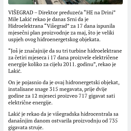
VIŠEGRAD – Direktor preduzeća “HE na Drini”
Mile Lakić rekao je danas Srni da je
Hidroelektrana “Višegrad” za 17 dana ispunila
mjesečni plan proizvodnje za maj, što je veliki
uspjeh ovog hidroenergetskog objekata.
“Još je značajnije da su tri turbine hidroelektrane
za četiri mjeseca i 17 dana proizvele električene
energije koliko za cijelu 2011. godinu”, rekao je
Lakić.
On je pojasnio da je ovaj hidronergetski objekat,
instalisane snage 315 megavata, prije dvije
godine za 12 mjeseci proizveo 717 gigavat sati
električne energije.
Lakić je rekao da je višegradska hidrocentrala sa
današnjim danom ostvarila proizvodnju od 735
gigavata struje.