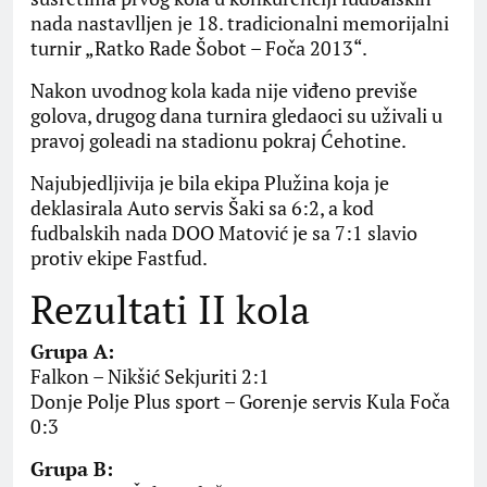
nada nastavlljen je 18. tradicionalni memorijalni
turnir „Ratko Rade Šobot – Foča 2013“.
Nakon uvodnog kola kada nije viđeno previše
golova, drugog dana turnira gledaoci su uživali u
pravoj goleadi na stadionu pokraj Ćehotine.
Najubjedljivija je bila ekipa Plužina koja je
deklasirala Auto servis Šaki sa 6:2, a kod
fudbalskih nada DOO Matović je sa 7:1 slavio
protiv ekipe Fastfud.
Rezultati II kola
Grupa A:
Falkon – Nikšić Sekjuriti 2:1
Donje Polje Plus sport – Gorenje servis Kula Foča
0:3
Grupa B: