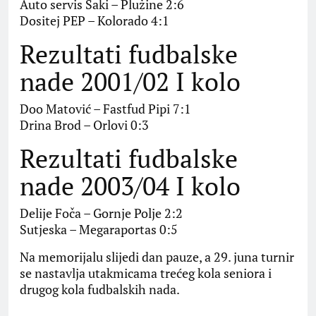
Auto servis Šaki – Plužine 2:6
Dositej PEP – Kolorado 4:1
Rezultati fudbalske
nade 2001/02 I kolo
Doo Matović – Fastfud Pipi 7:1
Drina Brod – Orlovi 0:3
Rezultati fudbalske
nade 2003/04 I kolo
Delije Foča – Gornje Polje 2:2
Sutjeska – Megaraportas 0:5
Na memorijalu slijedi dan pauze, a 29. juna turnir
se nastavlja utakmicama trećeg kola seniora i
drugog kola fudbalskih nada.