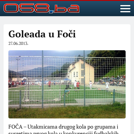
Goleada u Foči
27.06.2013.
FOČA – Utakmicama drugog kola po grupama i
susretima prvog kola u konkurenciji fudbalskih