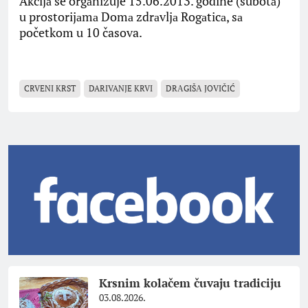
Akcijа se orgаnizuje 15.06.2013. godine (subotа)
u prostorijаmа Domа zdrаvljа Rogаticа, sа
početkom u 10 časova.
CRVENI KRST
DARIVANJE KRVI
DRАGIŠА JOVIČIĆ
Krsnim kolačem čuvaju tradiciju
03.08.2026.