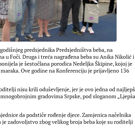
godišnjeg predsjednika Predsjedništva beba, na
na u Foči. Druga i treća nagrađena beba su Anika Nikolić i
onijela je šestočlana porodica Nedeljka Škipine, kojoj je
maraka. Ove godine na Konferenciju je prijavljeno 136
oditelji nisu krili oduševljenje, jer je ovo jedna od najljep
i i mnogobrojnim gradovima Srpske, pod sloganom „Ljepš
zajednice da podstiče rođenje djece. Zamjenica načelnika
je zadovoljstvo zbog velikog broja beba koje su roditelji