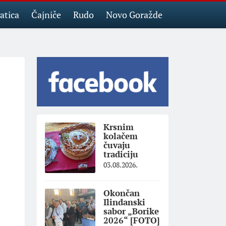
atica
Čajniče
Rudo
Novo Goražde
Krsnim
kolačem
čuvaju
tradiciju
03.08.2026.
Okončan
Ilindanski
sabor „Borike
2026“ [FOTO]