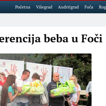
Početna
Višegrad
Andrićgrad
Foča
Rog
rencija beba u Foči