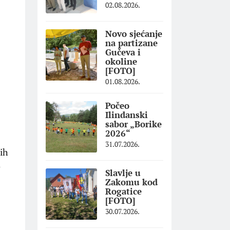
02.08.2026.
Novo sjećanje
na partizane
Gučeva i
okoline
[FOTO]
01.08.2026.
Počeo
Ilindanski
sabor „Borike
2026“
31.07.2026.
ših
a
Slavlje u
Zakomu kod
Rogatice
[FOTO]
30.07.2026.