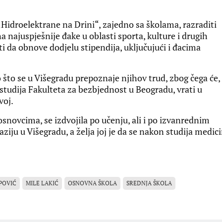
„Hidroelektrane na Drini“, zajedno sa školama, razraditi
 na najuspješnije đake u oblasti sporta, kulture i drugih
ti da obnove dodjelu stipendija, uključujući i đacima
vo što se u Višegradu prepoznaje njihov trud, zbog čega će,
 studija Fakulteta za bezbjednost u Beogradu, vrati u
voj.
osnovcima, se izdvojila po učenju, ali i po izvanrednim
iju u Višegradu, a želja joj je da se nakon studija medici
POVIĆ
MILE LAKIĆ
OSNOVNA ŠKOLA
SREDNJA ŠKOLA