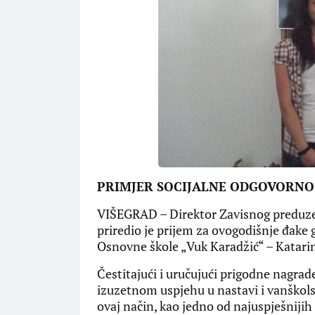
PRIMJER SOCIJALNE ODGOVORNO
VIŠEGRAD – ​Direktor Zavisnog preduzeć
priredio je prijem za ovogodišnje đake g
Osnovne škole „Vuk Karadžić“ – Katarin
​Čestitajući i uručujući prigodne nagr
izuzetnom uspjehu u nastavi i vanškols
ovaj način, kao jedno od najuspješnijih