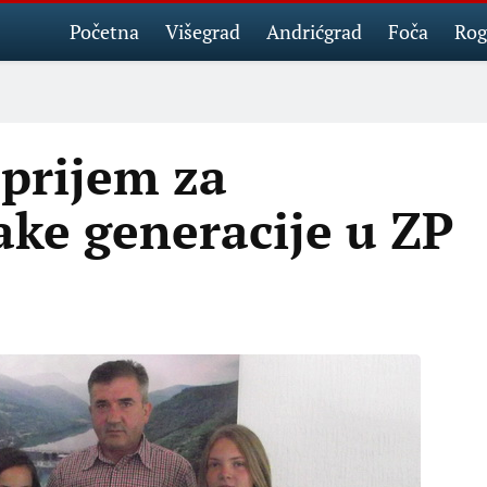
Početna
Višegrad
Andrićgrad
Foča
Rog
 prijem za
ake generacije u ZP