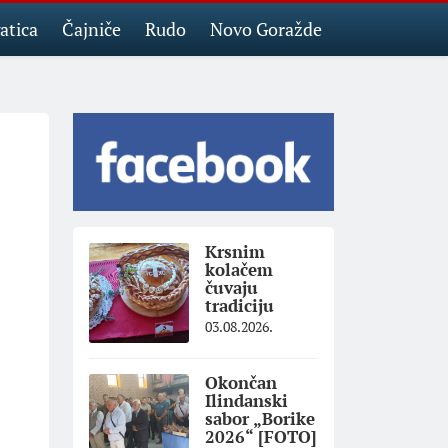
atica
Čajniče
Rudo
Novo Goražde
Krsnim
kolačem
čuvaju
tradiciju
03.08.2026.
Okončan
Ilindanski
sabor „Borike
2026“ [FOTO]