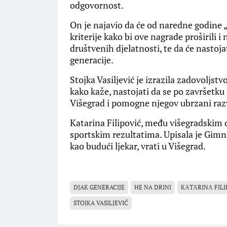
odgovornost.
​On je najavio da će od naredne godine 
kriterije kako bi ove nagrade proširili i
društvenih djelatnosti, te da će nastoja
generacije.
​Stojka Vasiljević je izrazila zadovoljst
kako kaže, nastojati da se po završetku
Višegrad i pomogne njegov ubrzani raz
​Katarina Filipović, među višegradskim 
sportskim rezultatima. Upisala je Gimnaz
kao budući ljekar, vrati u Višegrad.
DJAK GENERACIJE
HE NA DRINI
KАTАRINА FILI
STOJKA VASILJEVIĆ