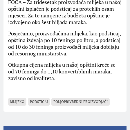
FOČA – Za tridesetak proizvođača mlijeka u našoj
opštini isplaćen je podsticaj za proteklih osam
mjeseci. Za te namjene iz budžeta opštine je
izdvojeno oko šest hiljada maraka.
Posjećamo, proizvođačima mlijeka, kao podsticaj,
opština izdvaja po 10 feninga po litru, a podsticaj
od 10 do 30 feninga proizvođači mlijeka dobijaju
od resornog ministarstva.
Otkupna cijena mlijeka u našoj opštini kreće se
od 70 feninga do 1,10 konvertiblinih maraka,
zavisno od kvaliteta.
MLIJEKO
PODSTICAJ
POLJOPRIVREDNI PROIZVODJAČI