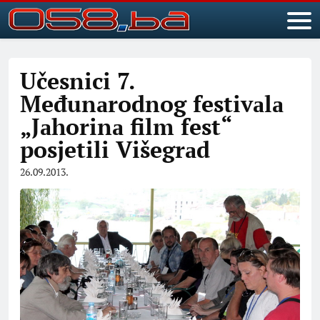
Učesnici 7.
Međunаrodnog festivаlа
„Jаhorinа film fest“
posjetili Višegrаd
26.09.2013.