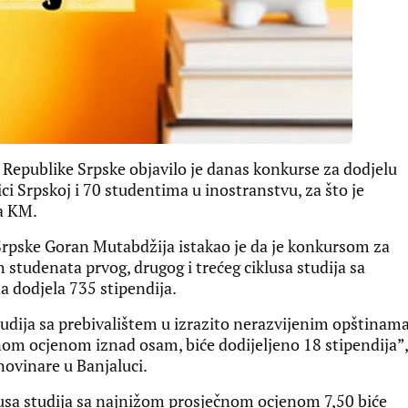
 Republike Srpske objavilo je danas konkurse za dodjelu
ci Srpskoj i 70 studentima u inostranstvu, za što je
a KM.
 Srpske Goran Mutabdžija istakao je da je konkursom za
h studenata prvog, drugog i trećeg ciklusa studija sa
 dodjela 735 stipendija.
tudija sa prebivalištem u izrazito nerazvijenim opštinam
om ocjenom iznad osam, biće dodijeljeno 18 stipendija”,
novinare u Banjaluci.
klusa studija sa najnižom prosječnom ocjenom 7,50 biće