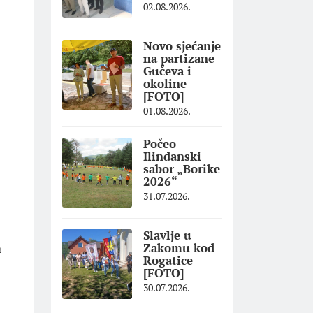
02.08.2026.
Novo sjećanje
na partizane
Gučeva i
okoline
[FOTO]
01.08.2026.
Počeo
Ilindanski
sabor „Borike
2026“
31.07.2026.
Slavlje u
a
Zakomu kod
Rogatice
[FOTO]
30.07.2026.