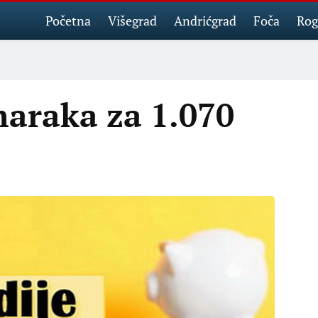
Početna
Višegrad
Andrićgrad
Foča
Rog
araka za 1.070