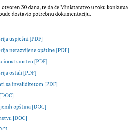
i otvoren 30 dana, te da će Ministarstvo u toku konkursa
e bude dostavio potrebnu dokumentaciju.
rija uspješni [PDF]
orija nerazvijene opštine [PDF]
 u inostranstvu [PDF]
rija ostali [PDF]
nti sa invaliditetom [PDF]
e [DOC]
vijenih opština [DOC]
anstvu [DOC]
DOC]