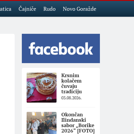
atica
Čajniče
Rudo
Novo Goražde
Krsnim
kolačem
čuvaju
tradiciju
03.08.2026.
Okončan
Ilindanski
sabor „Borike
2026“ [FOTO]