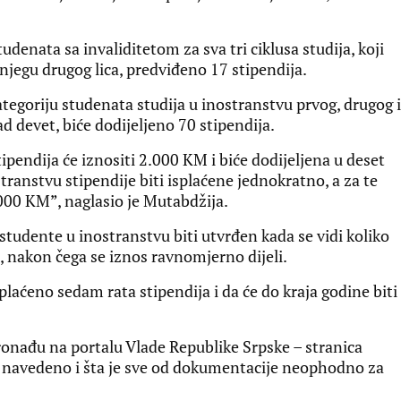
udenata sa invaliditetom za sva tri ciklusa studija, koji
njegu drugog lica, predviđeno 17 stipendija.
tegoriju studenata studija u inostranstvu prvog, drugog i
d devet, biće dodijeljeno 70 stipendija.
ipendija će iznositi 2.000 KM i biće dodijeljena u deset
transtvu stipendije biti isplaćene jednokratno, a za te
00 KM”, naglasio je Mutabdžija.
studente u inostranstvu biti utvrđen kada se vidi koliko
, nakon čega se iznos ravnomjerno dijeli.
plaćeno sedam rata stipendija i da će do kraja godine biti
onađu na portalu Vlade Republike Srpske – stranica
je navedeno i šta je sve od dokumentacije neophodno za