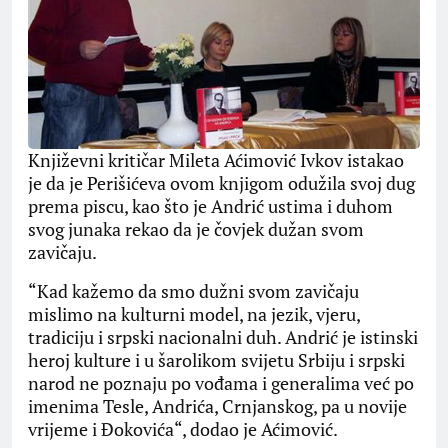
Književni kritičar Mileta Aćimović Ivkov istakao
je da je Perišićeva ovom knjigom odužila svoj dug
prema piscu, kao što je Andrić ustima i duhom
svog junaka rekao da je čovjek dužan svom
zavičaju.
“Kad kažemo da smo dužni svom zavičaju
mislimo na kulturni model, na jezik, vjeru,
tradiciju i srpski nacionalni duh. Andrić je istinski
heroj kulture i u šarolikom svijetu Srbiju i srpski
narod ne poznaju po vođama i generalima već po
imenima Tesle, Andrića, Crnjanskog, pa u novije
vrijeme i Đokovića“, dodao je Aćimović.