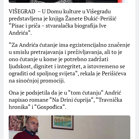
VIŠEGRAD – U Domu kulture u Višegradu
predstavljena je knjiga Žanete Đukić-Perišić
“Pisac i priča – stvaralačka biografija Ive
Andrića“.
“Za Andrića ćutanje ima egzistencijalno značenje
u smislu pretrajavanja i preživljavanja, ali to je
ono ćutanje u kome je potrebno zadržati
ljudskost, dignitet i integritet, a istovremeno se
ograditi od spoljnog svijeta“, rekala je Perišićeva
na sinoćnjoj promociji.
Ona je podsjetila da je u “tom ćutanju“ Andrić
napisao romane “Na Drini ćuprija“, “Travnička
hronika“ i “Gospođica“.