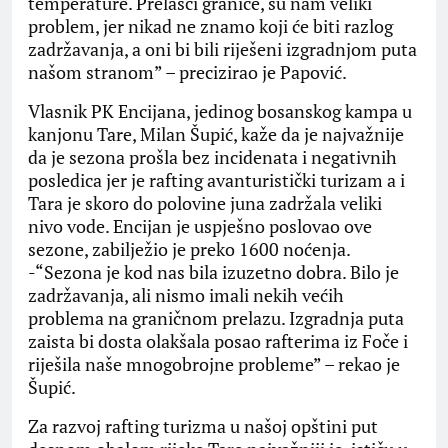
temperature. Prelasci granice, su nam veliki
problem, jer nikad ne znamo koji će biti razlog
zadržavanja, a oni bi bili riješeni izgradnjom puta
našom stranom” – precizirao je Papović.
Vlasnik PK Encijana, jedinog bosanskog kampa u
kanjonu Tare, Milan Šupić, kaže da je najvažnije
da je sezona prošla bez incidenata i negativnih
posledica jer je rafting avanturistički turizam a i
Tara je skoro do polovine juna zadržala veliki
nivo vode. Encijan je uspješno poslovao ove
sezone, zabilježio je preko 1600 noćenja.
-“Sezona je kod nas bila izuzetno dobra. Bilo je
zadržavanja, ali nismo imali nekih većih
problema na graničnom prelazu. Izgradnja puta
zaista bi dosta olakšala posao rafterima iz Foče i
riješila naše mnogobrojne probleme” – rekao je
Šupić.
Za razvoj rafting turizma u našoj opštini put