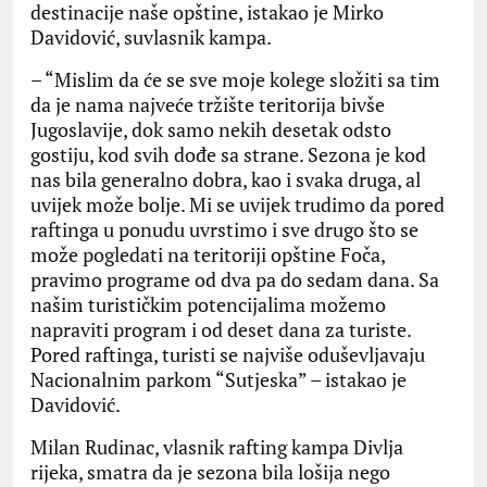
destinacije naše opštine, istakao je Mirko
Davidović, suvlasnik kampa.
– “Mislim da će se sve moje kolege složiti sa tim
da je nama najveće tržište teritorija bivše
Jugoslavije, dok samo nekih desetak odsto
gostiju, kod svih dođe sa strane. Sezona je kod
nas bila generalno dobra, kao i svaka druga, al
uvijek može bolje. Mi se uvijek trudimo da pored
raftinga u ponudu uvrstimo i sve drugo što se
može pogledati na teritoriji opštine Foča,
pravimo programe od dva pa do sedam dana. Sa
našim turističkim potencijalima možemo
napraviti program i od deset dana za turiste.
Pored raftinga, turisti se najviše oduševljavaju
Nacionalnim parkom “Sutjeska” – istakao je
Davidović.
Milan Rudinac, vlasnik rafting kampa Divlja
rijeka, smatra da je sezona bila lošija nego