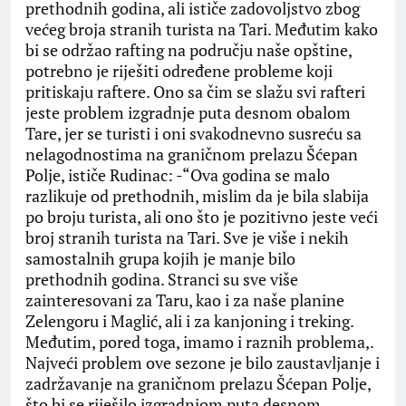
prethodnih godina, ali ističe zadovoljstvo zbog
većeg broja stranih turista na Tari. Međutim kako
bi se održao rafting na području naše opštine,
potrebno je riješiti određene probleme koji
pritiskaju raftere. Ono sa čim se slažu svi rafteri
jeste problem izgradnje puta desnom obalom
Tare, jer se turisti i oni svakodnevno susreću sa
nelagodnostima na graničnom prelazu Šćepan
Polje, ističe Rudinac: -“Ova godina se malo
razlikuje od prethodnih, mislim da je bila slabija
po broju turista, ali ono što je pozitivno jeste veći
broj stranih turista na Tari. Sve je više i nekih
samostalnih grupa kojih je manje bilo
prethodnih godina. Stranci su sve više
zainteresovani za Taru, kao i za naše planine
Zelengoru i Maglić, ali i za kanjoning i treking.
Međutim, pored toga, imamo i raznih problema,.
Najveći problem ove sezone je bilo zaustavljanje i
zadržavanje na graničnom prelazu Šćepan Polje,
što bi se riješilo izgradnjom puta desnom