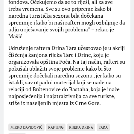
fondova. Očekujemo da se to riješi, ali za sve
treba vremena. Sve su ovo pripreme kako bi
naredna turistička sezona bila dočekana
spremnije i kako bi naši rafteri mogli ozbiljnije da
udju u rješavanje svojih problema” – rekao je
Mašić.
Udruženje raftera Drina Tara učestovao je u akciji
čišćenja kanjona rijeka Tare i Drine, koju je
organizovala opština Foča. Na taj način, rafteri su
pokušali ublažiti svoje probleme kako bi što
spremnije dočekali narednu sezonu , jer kako su
istakli, sav otpadni materijal koji se nađe na
relaciji od Brštenovice do Bastaha, koja je inače
najposjećenija i najatraktivnija za sve turiste,
stiže iz naseljenih mjesta iz Crne Gore.
MIRKO DAVIDOVIĆ
RAFTING
RIJEKA DRINA
TARA