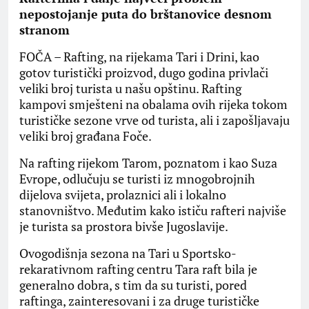
nepostojanje puta do brštanovice desnom
stranom
FOČA – Rafting, na rijekama Tari i Drini, kao
gotov turistički proizvod, dugo godina privlači
veliki broj turista u našu opštinu. Rafting
kampovi smješteni na obalama ovih rijeka tokom
turističke sezone vrve od turista, ali i zapošljavaju
veliki broj građana Foče.
Na rafting rijekom Tarom, poznatom i kao Suza
Evrope, odlučuju se turisti iz mnogobrojnih
dijelova svijeta, prolaznici ali i lokalno
stanovništvo. Međutim kako ističu rafteri najviše
je turista sa prostora bivše Jugoslavije.
Ovogodišnja sezona na Tari u Sportsko-
rekarativnom rafting centru Tara raft bila je
generalno dobra, s tim da su turisti, pored
raftinga, zainteresovani i za druge turističke