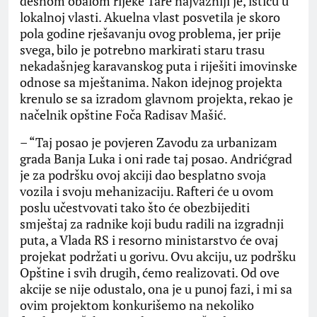
desnom obalom rijeke Tare najvažniji je, ističu u
lokalnoj vlasti. Akuelna vlast posvetila je skoro
pola godine rješavanju ovog problema, jer prije
svega, bilo je potrebno markirati staru trasu
nekadašnjeg karavanskog puta i riješiti imovinske
odnose sa mještanima. Nakon idejnog projekta
krenulo se sa izradom glavnom projekta, rekao je
načelnik opštine Foča Radisav Mašić.
– “Taj posao je povjeren Zavodu za urbanizam
grada Banja Luka i oni rade taj posao. Andrićgrad
je za podršku ovoj akciji dao besplatno svoja
vozila i svoju mehanizaciju. Rafteri će u ovom
poslu učestvovati tako što će obezbijediti
smještaj za radnike koji budu radili na izgradnji
puta, a Vlada RS i resorno ministarstvo će ovaj
projekat podržati u gorivu. Ovu akciju, uz podršku
Opštine i svih drugih, ćemo realizovati. Od ove
akcije se nije odustalo, ona je u punoj fazi, i mi sa
ovim projektom konkurišemo na nekoliko