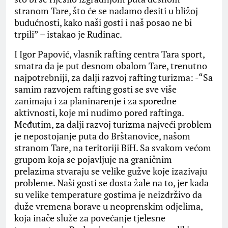
stranom Tare, što će se nadamo desiti u bližoj
budućnosti, kako naši gosti i naš posao ne bi
trpili” – istakao je Rudinac.
I Igor Papović, vlasnik rafting centra Tara sport,
smatra da je put desnom obalom Tare, trenutno
najpotrebniji, za dalji razvoj rafting turizma: -“Sa
samim razvojem rafting gosti se sve više
zanimaju i za planinarenje i za sporedne
aktivnosti, koje mi nudimo pored raftinga.
Međutim, za dalji razvoj turizma najveći problem
je nepostojanje puta do Brštanovice, našom
stranom Tare, na teritoriji BiH. Sa svakom većom
grupom koja se pojavljuje na graničnim
prelazima stvaraju se velike gužve koje izazivaju
probleme. Naši gosti se dosta žale na to, jer kada
su velike temperature gostima je neizdrživo da
duže vremena borave u neoprenskim odjelima,
koja inače služe za povećanje tjelesne