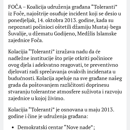
FOČA – Koalicija udruženja građana “Toleranti”
iz Foče, najoštrije osuđuje incident koji se desio u
ponedjeljak, 14. oktobra 2013. godine, kada su
nepoznati počinioci oštetili džamiju Mustaj-bega
Šuvalije, u džematu Godijeno, Medžlis Islamske
zajednice Foča.
Kolacijia “Toleranti” izražava nadu da će
nadležne institucije što prije otkriti počinioce
ovog djela i adekvatno reagovati, te preventivno
djelovati radi sprečavanja ovakvih incidenata u
budućnosti. Kolacija apeluje na sve građane našeg
grada da poštovanjem različitosti doprinesu
stvaranju tolerantne atmosfere suživota i razvoju
zajednice u kojoj živimo.
Kolacijia “Toleranti” je osnovana u maju 2013.
godine i čine je udruženja građana:
Demokratski centar “Nove nade”;